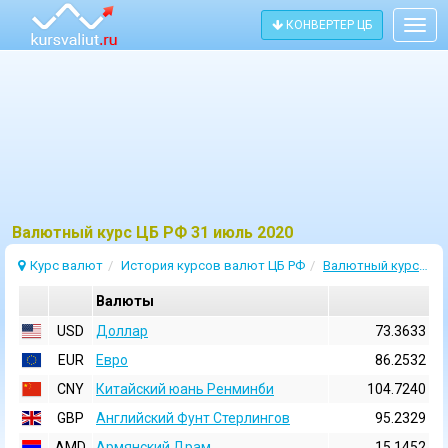
КОНВЕРТЕР ЦБ
Togg
navig
Bалютный курс ЦБ РФ 31 июль 2020
Курс валют
История курсов валют ЦБ РФ
Валютный курс 31 Июль 2020
Валюты
USD
Доллар
73.3633
EUR
Евро
86.2532
CNY
Китайский юань Ренминби
104.7240
GBP
Английский Фунт Стерлингов
95.2329
AMD
Армянский Драм
15.1452