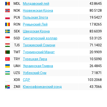
MDL
Молдавский лей
43.8645
NOK
Норвежская Крона
80.5128
PLN
Польская Злота
19.5427
RON
Румынский Лей
17.8265
SEK
Шведская Крона
83.6039
SGD
Сингапурский доллар
53.3125
TJS
Таджикский Сомони
71.1402
TMT
Туркменский Манат
20.9909
TRY
Турецкая Лира
10.5090
UAH
Украинская Гривна
26.4845
UZS
Узбекский Сум
7.1871
XDR
СДР
103.2068
ZAR
Южноафриканский рэнд
43.7066