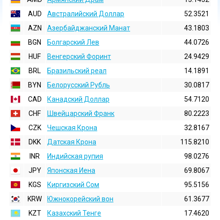
AUD
Австралийский Доллар
52.3521
AZN
Азербайджанский Манат
43.1803
BGN
Болгарский Лев
44.0726
HUF
Венгерский Форинт
24.9429
BRL
Бразильский реал
14.1891
BYN
Белорусский Рубль
30.0817
CAD
Канадский Доллар
54.7120
CHF
Швейцарский Франк
80.2223
CZK
Чешская Крона
32.8167
DKK
Датская Крона
115.8210
INR
Индийская pупия
98.0276
JPY
Японская Иена
69.8067
KGS
Киргизский Сом
95.5156
KRW
Южнокорейский вон
61.3677
KZT
Казахский Тенге
17.4620