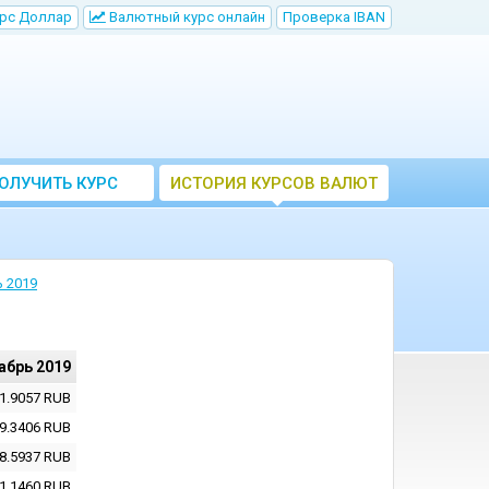
рс Доллар
Bалютный курс онлайн
Проверка IBAN
ОЛУЧИТЬ КУРС
ИСТОРИЯ КУРСОВ ВАЛЮТ
ВАЛЮТ ЦБ
ЦБ РФ
 2019
абрь 2019
1.9057
RUB
9.3406
RUB
8.5937
RUB
1.1460
RUB