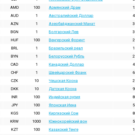
AMD
100
Армянский Драм
1
AUD
1
Австралийский Доллар
4
AZN
1
Азербайджанский Манат
3
BGN
1
Болгарский Лев
3
HUF
100
Венгерский Форинт
2
BRL
1
Бразильский реал
1
BYN
1
Белорусский Рубль
2
CAD
1
Канадский Доллар
4
CHF
1
Швейцарский Франк
6
CZK
10
Чешская Крона
2
DKK
10
Датская Крона
9
INR
100
Индийская pупия
8
JPY
100
Японская Иена
5
KGS
100
Киргизский Сом
8
KRW
1000
Южнокорейский вон
5
KZT
100
Казахский Тенге
1