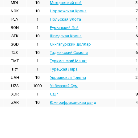
MDL
10
Молдавский лей
3
NOK
10
Норвежская Крона
7
PLN
1
Польская Злота
1
RON
1
Румынский Лей
1
SEK
10
Шведская Крона
6
SGD
1
Сингапурский доллар
4
TJS
10
Таджикский Сомони
6
TMT
1
Туркменский Манат
1
TRY
1
Турецкая Лира
1
UAH
10
Украинская Гривна
2
UZS
1000
Узбекский Сум
XDR
1
СДР
8
ZAR
10
Южноафриканский рэнд
4