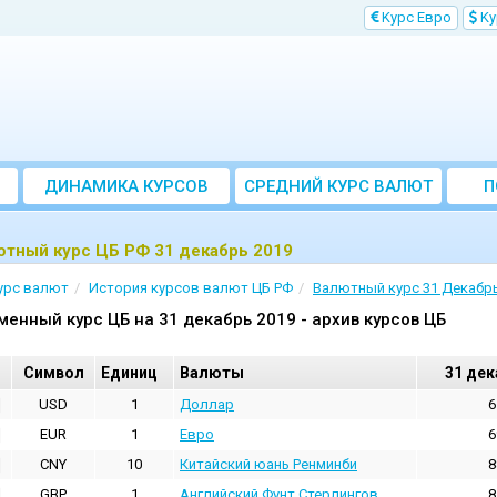
Kурс Евро
Kу
ДИНАМИКА КУРСОВ
CРЕДНИЙ КУРС ВАЛЮТ
П
ЗА МЕСЯЦ
ютный курс ЦБ РФ 31 декабрь 2019
урс валют
История курсов валют ЦБ РФ
Валютный курс 31 Декабрь
менный курс ЦБ на 31 декабрь 2019 - архив курсов ЦБ
Cимвол
Единиц
Валюты
31 дек
USD
1
Доллар
6
EUR
1
Евро
6
CNY
10
Китайский юань Ренминби
8
GBP
1
Английский Фунт Стерлингов
8