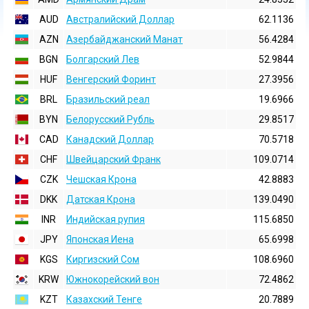
AUD
Австралийский Доллар
62.1136
AZN
Азербайджанский Манат
56.4284
BGN
Болгарский Лев
52.9844
HUF
Венгерский Форинт
27.3956
BRL
Бразильский реал
19.6966
BYN
Белорусский Рубль
29.8517
CAD
Канадский Доллар
70.5718
CHF
Швейцарский Франк
109.0714
CZK
Чешская Крона
42.8883
DKK
Датская Крона
139.0490
INR
Индийская pупия
115.6850
JPY
Японская Иена
65.6998
KGS
Киргизский Сом
108.6960
KRW
Южнокорейский вон
72.4862
KZT
Казахский Тенге
20.7889