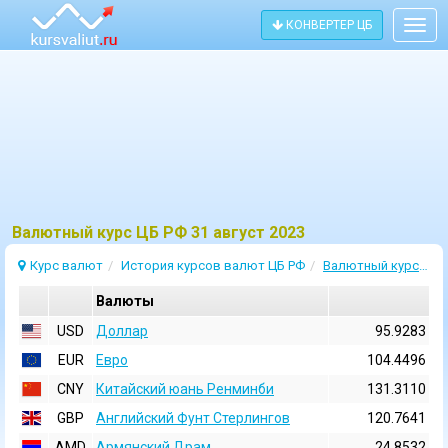
КОНВЕРТЕР ЦБ
Togg
navig
Bалютный курс ЦБ РФ 31 август 2023
Курс валют
История курсов валют ЦБ РФ
Валютный курс 31 Август 2023
Валюты
USD
Доллар
95.9283
EUR
Евро
104.4496
CNY
Китайский юань Ренминби
131.3110
GBP
Английский Фунт Стерлингов
120.7641
AMD
Армянский Драм
24.8532