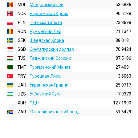
MDL
Молдавский лей
53.6836
NOK
Норвежская Крона
90.5138
PLN
Польская Злота
23.3698
RON
Румынский Лей
21.1347
SEK
Шведская Крона
88.0181
SGD
Сингапурский доллар
70.9424
TJS
Таджикский Сомони
87.5186
TMT
Туркменский Манат
27.4081
TRY
Турецкая Лира
3.6063
UAH
Украинская Гривна
25.9717
UZS
Узбекский Сум
7.9379
XDR
СДР
127.1990
ZAR
Южноафриканский рэнд
51.6429