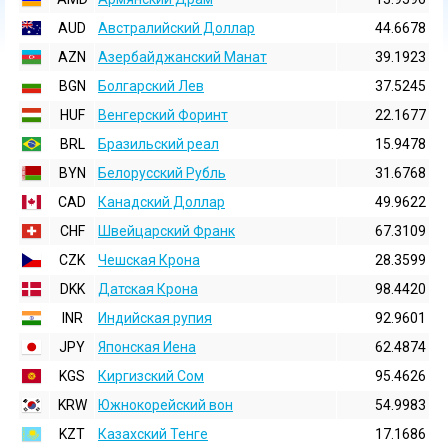
AUD
Австралийский Доллар
44.6678
AZN
Азербайджанский Манат
39.1923
BGN
Болгарский Лев
37.5245
HUF
Венгерский Форинт
22.1677
BRL
Бразильский реал
15.9478
BYN
Белорусский Рубль
31.6768
CAD
Канадский Доллар
49.9622
CHF
Швейцарский Франк
67.3109
CZK
Чешская Крона
28.3599
DKK
Датская Крона
98.4420
INR
Индийская pупия
92.9601
JPY
Японская Иена
62.4874
KGS
Киргизский Сом
95.4626
KRW
Южнокорейский вон
54.9983
KZT
Казахский Тенге
17.1686