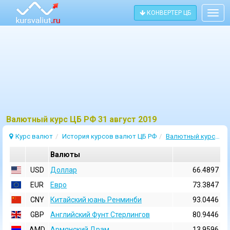
КОНВЕРТЕР ЦБ
Togg
navig
Bалютный курс ЦБ РФ 31 август 2019
Курс валют
История курсов валют ЦБ РФ
Валютный курс 31 Август 2019
Валюты
USD
Доллар
66.4897
EUR
Евро
73.3847
CNY
Китайский юань Ренминби
93.0446
GBP
Английский Фунт Стерлингов
80.9446
AMD
Армянский Драм
13.9596