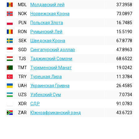
MDL
Молдавский лей
37.3958
NOK
Норвежская Крона
73.0897
PLN
Польская Злота
16.7485
RON
Румынский Лей
15.5190
SEK
Шведская Крона
67.8778
SGD
Сингапурский доллар
47.8963
TJS
Таджикский Сомони
68.6522
TMT
Туркменский Манат
19.0242
TRY
Турецкая Лира
11.3784
UAH
Украинская Гривна
26.4585
UZS
Узбекский Сум
7.0734
XDR
СДР
91.0783
ZAR
Южноафриканский рэнд
43.6723