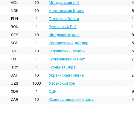
MDL
10
Молдавский лей
4
NOK
10
Норвежская Крона
8
PLN
1
Польская Злота
1
RON
1
Румынский Лей
1
SEK
10
Шведская Крона
8
SGD
1
Сингапурский доллар
5
TJS
10
Таджикский Сомони
6
TMT
1
Туркменский Манат
2
TRY
1
Турецкая Лира
UAH
10
Украинская Гривна
2
UZS
1000
Узбекский Сум
XDR
1
СДР
9
ZAR
10
Южноафриканский рэнд
4