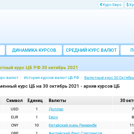
Kурс Евро
Kу
ДИНАМИКА КУРСОВ
CРЕДНИЙ КУРС ВАЛЮТ
П
ЗА МЕСЯЦ
тный курс ЦБ РФ 30 октябрь 2021
урс валют
История курсов валют ЦБ РФ
Валютный курс 30 Октябрь
менный курс ЦБ на 30 октябрь 2021 - архив курсов ЦБ
Cимвол
Единиц
Валюты
30 окт
USD
1
Доллар
7
EUR
1
Евро
8
CNY
10
Китайский юань Ренминби
11
GBP
1
Английский Фунт Стерлингов
9