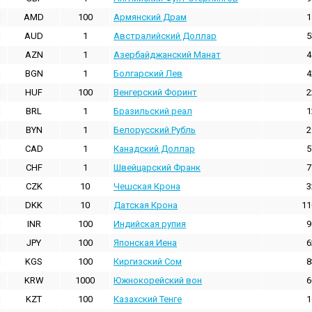
AMD
100
Армянский Драм
1
AUD
1
Австралийский Доллар
5
AZN
1
Азербайджанский Манат
4
BGN
1
Болгарский Лев
4
HUF
100
Венгерский Форинт
2
BRL
1
Бразильский реал
1
BYN
1
Белорусский Рубль
2
CAD
1
Канадский Доллар
5
CHF
1
Швейцарский Франк
7
CZK
10
Чешская Крона
3
DKK
10
Датская Крона
11
INR
100
Индийская pупия
9
JPY
100
Японская Иена
6
KGS
100
Киргизский Сом
8
KRW
1000
Южнокорейский вон
6
KZT
100
Казахский Тенге
1