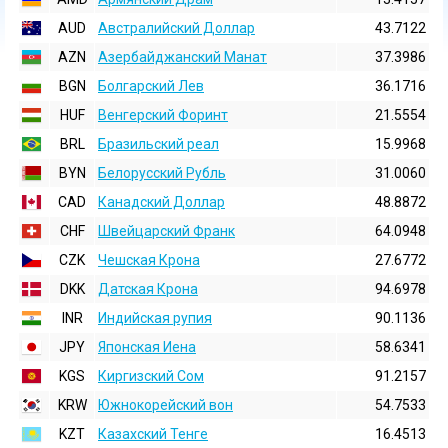
AUD
Австралийский Доллар
43.7122
AZN
Азербайджанский Манат
37.3986
BGN
Болгарский Лев
36.1716
HUF
Венгерский Форинт
21.5554
BRL
Бразильский реал
15.9968
BYN
Белорусский Рубль
31.0060
CAD
Канадский Доллар
48.8872
CHF
Швейцарский Франк
64.0948
CZK
Чешская Крона
27.6772
DKK
Датская Крона
94.6978
INR
Индийская pупия
90.1136
JPY
Японская Иена
58.6341
KGS
Киргизский Сом
91.2157
KRW
Южнокорейский вон
54.7533
KZT
Казахский Тенге
16.4513