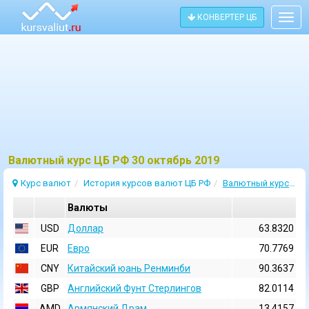
КОНВЕРТЕР ЦБ
Togg
navig
Bалютный курс ЦБ РФ 30 октябрь 2019
Курс валют
История курсов валют ЦБ РФ
Валютный курс 30 Октябрь 2019
Валюты
USD
Доллар
63.8320
EUR
Евро
70.7769
CNY
Китайский юань Ренминби
90.3637
GBP
Английский Фунт Стерлингов
82.0114
AMD
Армянский Драм
13.4157