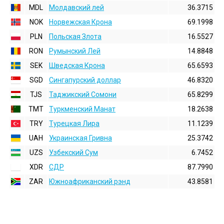
MDL
Молдавский лей
36.3715
NOK
Норвежская Крона
69.1998
PLN
Польская Злота
16.5527
RON
Румынский Лей
14.8848
SEK
Шведская Крона
65.6593
SGD
Сингапурский доллар
46.8320
TJS
Таджикский Сомони
65.8299
TMT
Туркменский Манат
18.2638
TRY
Турецкая Лира
11.1239
UAH
Украинская Гривна
25.3742
UZS
Узбекский Сум
6.7452
XDR
СДР
87.7990
ZAR
Южноафриканский рэнд
43.8581