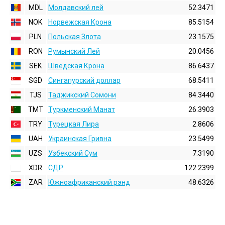
MDL
Молдавский лей
52.3471
NOK
Норвежская Крона
85.5154
PLN
Польская Злота
23.1575
RON
Румынский Лей
20.0456
SEK
Шведская Крона
86.6437
SGD
Сингапурский доллар
68.5411
TJS
Таджикский Сомони
84.3440
TMT
Туркменский Манат
26.3903
TRY
Турецкая Лира
2.8606
UAH
Украинская Гривна
23.5499
UZS
Узбекский Сум
7.3190
XDR
СДР
122.2399
ZAR
Южноафриканский рэнд
48.6326