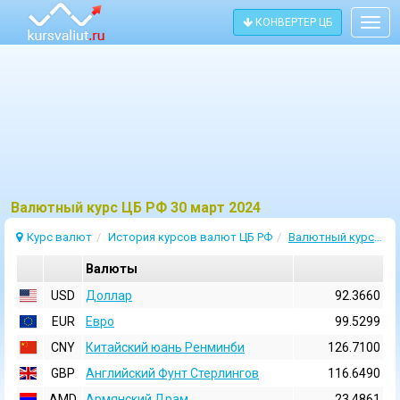
КОНВЕРТЕР ЦБ
Togg
navig
Bалютный курс ЦБ РФ 30 март 2024
Курс валют
История курсов валют ЦБ РФ
Валютный курс 30 Март 2024
Валюты
USD
Доллар
92.3660
EUR
Евро
99.5299
CNY
Китайский юань Ренминби
126.7100
GBP
Английский Фунт Стерлингов
116.6490
AMD
Армянский Драм
23.4861