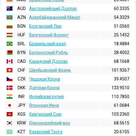
AUD
Австралийский Доллар
60.3335
AZN
Азербайджанский Манат
54.3329
BGN
Болгарский Лев
51.0560
HUF
Венгерский Форинт
25.1452
BRL
Бразильский реал
18.4884
BYN
Белорусский Рубль
28.4002
CAD
Канадский Доллар
68.1668
CHF
Швейцарский Франк
101.9267
CZK
Чешская Крона
39.4507
DKK
Датская Крона
133.9510
INR
Индийская pупия
110.7850
JPY
Японская Иена
61.0684
KGS
Киргизский Сом
103.2360
KRW
Южнокорейский вон
68.5615
KZT
Казахский Тенге
20.6105