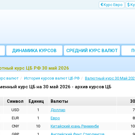
Kурс Евро
Kу
ДИНАМИКА КУРСОВ
CРЕДНИЙ КУРС ВАЛЮТ
П
ЗА МЕСЯЦ
тный курс ЦБ РФ 30 май 2026
урс валют
История курсов валют ЦБ РФ
Валютный курс 30 Май 202
менный курс ЦБ на 30 май 2026 - архив курсов ЦБ
Cимвол
Единиц
Валюты
30
USD
1
Доллар
7
EUR
1
Евро
8
CNY
10
Китайский юань Ренминби
10
GBP
1
Английский Фунт Стерлингов
9