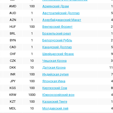
AMD
100
Армянский Драм
1
AUD
1
Австралийский Доллар
5
AZN
1
Азербайджанский Манат
4
HUF
100
Венгерский Форинт
2
BRL
1
Бразильский реал
1
BYN
1
Белорусский Рубль
2
CAD
1
Канадский Доллар
5
CHF
1
Швейцарский Франк
9
CZK
10
Чешская Крона
3
DKK
10
Датская Крона
11
INR
100
Индийская pупия
7
JPY
100
Японская Иена
4
KGS
100
Киргизский Сом
8
KRW
1000
Южнокорейский вон
4
KZT
100
Казахский Тенге
1
MDL
10
Молдавский лей
4