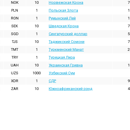
NOK
10
Норвежская Крона
7
PLN
1
Польская Злота
1
RON
1
Румынский Лей
1
SEK
10
Шведская Крона
7
SGD
1
Сингапурский доллар
5
TJS
10
Таджикский Сомони
7
TMT
1
Туркменский Манат
2
TRY
1
Турецкая Лира
UAH
10
Украинская Гривна
1
UZS
1000
Узбекский Сум
XDR
1
СДР
9
ZAR
10
Южноафриканский рэнд
4