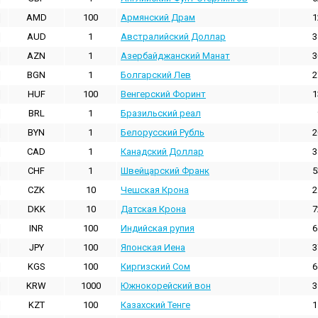
AMD
100
Армянский Драм
1
AUD
1
Австралийский Доллар
3
AZN
1
Азербайджанский Манат
3
BGN
1
Болгарский Лев
2
HUF
100
Венгерский Форинт
1
BRL
1
Бразильский реал
BYN
1
Белорусский Рубль
2
CAD
1
Канадский Доллар
3
CHF
1
Швейцарский Франк
5
CZK
10
Чешская Крона
2
DKK
10
Датская Крона
7
INR
100
Индийская pупия
6
JPY
100
Японская Иена
3
KGS
100
Киргизский Сом
6
KRW
1000
Южнокорейский вон
3
KZT
100
Казахский Тенге
1