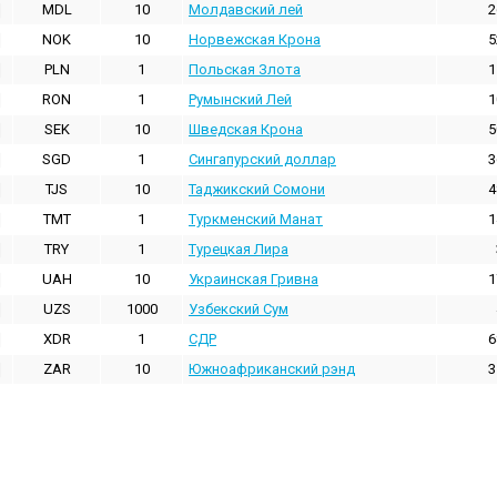
MDL
10
Молдавский лей
2
NOK
10
Норвежская Крона
5
PLN
1
Польская Злота
1
RON
1
Румынский Лей
1
SEK
10
Шведская Крона
5
SGD
1
Сингапурский доллар
3
TJS
10
Таджикский Сомони
4
TMT
1
Туркменский Манат
1
TRY
1
Турецкая Лира
UAH
10
Украинская Гривна
1
UZS
1000
Узбекский Сум
XDR
1
СДР
6
ZAR
10
Южноафриканский рэнд
3