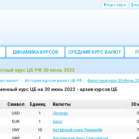
Kурс Евро
Kу
ДИНАМИКА КУРСОВ
CРЕДНИЙ КУРС ВАЛЮТ
П
ЗА МЕСЯЦ
ютный курс ЦБ РФ 30 июнь 2022
урс валют
История курсов валют ЦБ РФ
Валютный курс 30 Июнь 2
менный курс ЦБ на 30 июнь 2022 - архив курсов ЦБ
Cимвол
Единиц
Валюты
30 
USD
1
Доллар
5
EUR
1
Евро
5
CNY
10
Китайский юань Ренминби
7
GBP
1
Английский Фунт Стерлингов
6