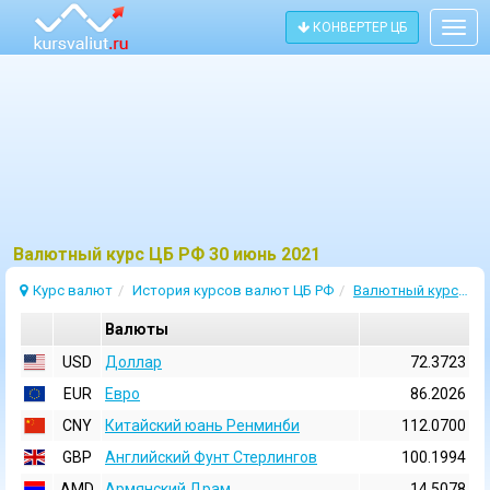
КОНВЕРТЕР ЦБ
Togg
navig
Bалютный курс ЦБ РФ 30 июнь 2021
Курс валют
История курсов валют ЦБ РФ
Валютный курс 30 Июнь 2021
Валюты
USD
Доллар
72.3723
EUR
Евро
86.2026
CNY
Китайский юань Ренминби
112.0700
GBP
Английский Фунт Стерлингов
100.1994
AMD
Армянский Драм
14.5078