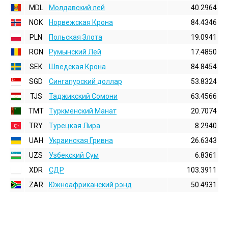
MDL
Молдавский лей
40.2964
NOK
Норвежская Крона
84.4346
PLN
Польская Злота
19.0941
RON
Румынский Лей
17.4850
SEK
Шведская Крона
84.8454
SGD
Сингапурский доллар
53.8324
TJS
Таджикский Сомони
63.4566
TMT
Туркменский Манат
20.7074
TRY
Турецкая Лира
8.2940
UAH
Украинская Гривна
26.6343
UZS
Узбекский Сум
6.8361
XDR
СДР
103.3911
ZAR
Южноафриканский рэнд
50.4931