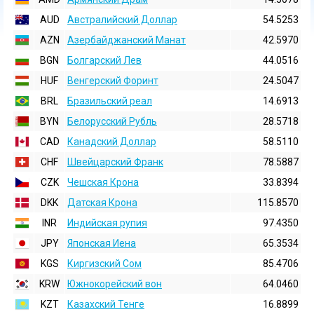
AUD
Австралийский Доллар
54.5253
AZN
Азербайджанский Манат
42.5970
BGN
Болгарский Лев
44.0516
HUF
Венгерский Форинт
24.5047
BRL
Бразильский реал
14.6913
BYN
Белорусский Рубль
28.5718
CAD
Канадский Доллар
58.5110
CHF
Швейцарский Франк
78.5887
CZK
Чешская Крона
33.8394
DKK
Датская Крона
115.8570
INR
Индийская pупия
97.4350
JPY
Японская Иена
65.3534
KGS
Киргизский Сом
85.4706
KRW
Южнокорейский вон
64.0460
KZT
Казахский Тенге
16.8899