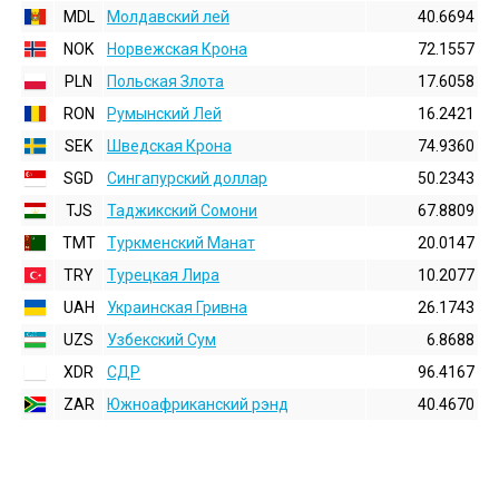
MDL
Молдавский лей
40.6694
NOK
Норвежская Крона
72.1557
PLN
Польская Злота
17.6058
RON
Румынский Лей
16.2421
SEK
Шведская Крона
74.9360
SGD
Сингапурский доллар
50.2343
TJS
Таджикский Сомони
67.8809
TMT
Туркменский Манат
20.0147
TRY
Турецкая Лира
10.2077
UAH
Украинская Гривна
26.1743
UZS
Узбекский Сум
6.8688
XDR
СДР
96.4167
ZAR
Южноафриканский рэнд
40.4670