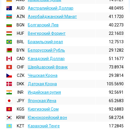
AUD
Австралийский Доллар
48.0495
AZN
Азербайджанский Манат
41.1720
BGN
Болгарский Лев
40.2273
HUF
Венгерский Форинт
22.1603
BRL
Бразильский реал
12.7513
BYN
Белорусский Рубль
29.1282
CAD
Канадский Доллар
51.1677
CHF
Швейцарский Франк
73.8974
CZK
Чешская Крона
29.3814
DKK
Датская Крона
105.5690
INR
Индийская pупия
92.5691
JPY
Японская Иена
65.2683
KGS
Киргизский Сом
92.6883
KRW
Южнокорейский вон
58.2724
KZT
Казахский Тенге
17.2845