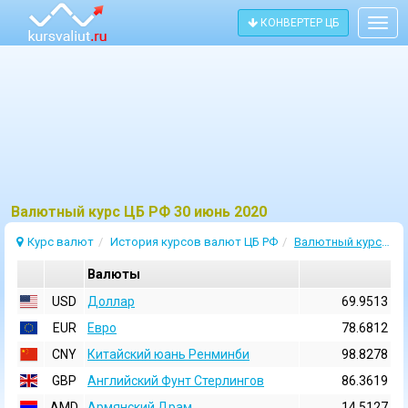
КОНВЕРТЕР ЦБ
Togg
navig
Bалютный курс ЦБ РФ 30 июнь 2020
Курс валют
История курсов валют ЦБ РФ
Валютный курс 30 Июнь 2020
Валюты
USD
Доллар
69.9513
EUR
Евро
78.6812
CNY
Китайский юань Ренминби
98.8278
GBP
Английский Фунт Стерлингов
86.3619
AMD
Армянский Драм
14.5127