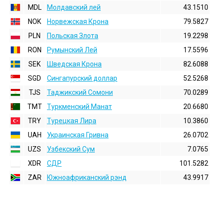
MDL
Молдавский лей
43.1510
NOK
Норвежская Крона
79.5827
PLN
Польская Злота
19.2298
RON
Румынский Лей
17.5596
SEK
Шведская Крона
82.6088
SGD
Сингапурский доллар
52.5268
TJS
Таджикский Сомони
70.0289
TMT
Туркменский Манат
20.6680
TRY
Турецкая Лира
10.3860
UAH
Украинская Гривна
26.0702
UZS
Узбекский Сум
7.0765
XDR
СДР
101.5282
ZAR
Южноафриканский рэнд
43.9917