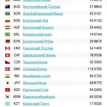
AUD
Австралийский Доллар
51.8863
AZN
Азербайджанский Манат
42.5161
BGN
Болгарский Лев
43.4103
HUF
Венгерский Форинт
24.4462
BRL
Бразильский реал
14.0164
BYN
Белорусский Рубль
29.8874
CAD
Канадский Доллар
54.1409
CHF
Швейцарский Франк
78.9538
CZK
Чешская Крона
32.3365
DKK
Датская Крона
114.0700
INR
Индийская pупия
96.5725
JPY
Японская Иена
68.8770
KGS
Киргизский Сом
94.2405
KRW
Южнокорейский вон
60.5534
KZT
Казахский Тенге
17.3026