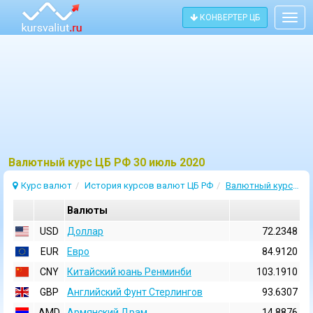
КОНВЕРТЕР ЦБ
Togg
navig
Bалютный курс ЦБ РФ 30 июль 2020
Курс валют
История курсов валют ЦБ РФ
Валютный курс 30 Июль 2020
Валюты
USD
Доллар
72.2348
EUR
Евро
84.9120
CNY
Китайский юань Ренминби
103.1910
GBP
Английский Фунт Стерлингов
93.6307
AMD
Армянский Драм
14.8876