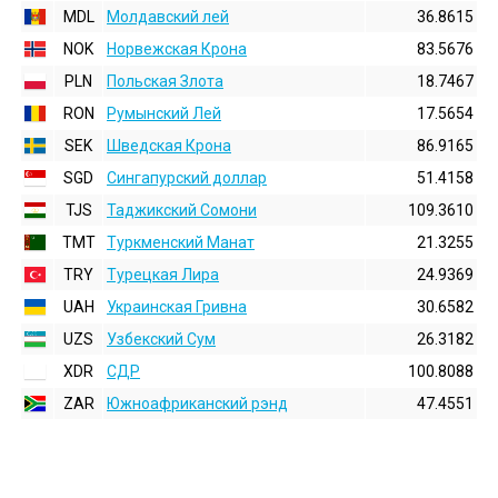
MDL
Молдавский лей
36.8615
NOK
Норвежская Крона
83.5676
PLN
Польская Злота
18.7467
RON
Румынский Лей
17.5654
SEK
Шведская Крона
86.9165
SGD
Сингапурский доллар
51.4158
TJS
Таджикский Сомони
109.3610
TMT
Туркменский Манат
21.3255
TRY
Турецкая Лира
24.9369
UAH
Украинская Гривна
30.6582
UZS
Узбекский Сум
26.3182
XDR
СДР
100.8088
ZAR
Южноафриканский рэнд
47.4551