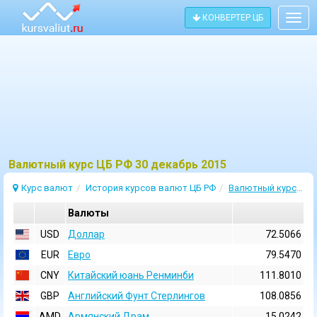
КОНВЕРТЕР ЦБ
Togg
navig
Bалютный курс ЦБ РФ 30 декабрь 2015
Курс валют
История курсов валют ЦБ РФ
Валютный курс 30 Декабрь 2015
Валюты
USD
Доллар
72.5066
EUR
Евро
79.5470
CNY
Китайский юань Ренминби
111.8010
GBP
Английский Фунт Стерлингов
108.0856
AMD
Армянский Драм
15.0242