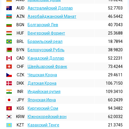
AUD
Австралийский Доллар
52.7703
AZN
Азербайджанский Манат
46.5442
BGN
Болгарский Лев
40.7043
HUF
Венгерский Форинт
25.3688
BRL
Бразильский реал
18.7894
BYN
Белорусский Рубль
38.9820
CAD
Канадский Доллар
52.2231
CHF
Швейцарский Франк
73.4244
CZK
Чешская Крона
29.4611
DKK
Датская Крона
106.7150
INR
Индийская pупия
109.3410
JPY
Японская Иена
60.2439
KGS
Киргизский Сом
94.3482
KRW
Южнокорейский вон
62.0032
KZT
Казахский Тенге
21.3745