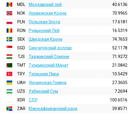
MDL
Молдавский лей
40.6136
NOK
Норвежская Крона
70.9965
PLN
Польская Злота
17.6181
RON
Румынский Лей
16.5319
SEK
Шведская Крона
74.7653
SGD
Сингапурский доллар
52.1178
TJS
Таджикский Сомони
71.9272
TMT
Туркменский Манат
21.0842
TRY
Турецкая Лира
10.5429
UAH
Украинская Гривна
27.3605
UZS
Узбекский Сум
7.2694
XDR
СДР
100.6516
ZAR
Южноафриканский рэнд
39.8571