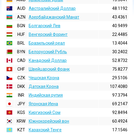
AUD
Австралийский Доллар
48.1192
AZN
Азербайджанский Манат
43.4361
BGN
Болгарский Лев
40.9499
HUF
Венгерский Форинт
22.4485
BRL
Бразильский реал
13.4044
BYN
Белорусский Рубль
30.2402
CAD
Канадский Доллар
52.8732
CHF
Швейцарский Франк
75.8277
CZK
Чешская Крона
29.5106
DKK
Датская Крона
107.4080
INR
Индийская pупия
97.3794
JPY
Японская Иена
69.2147
KGS
Киргизский Сом
92.8494
KRW
Южнокорейский вон
60.4924
KZT
Казахский Тенге
17.1546