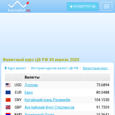
КОНВЕРТЕР ЦБ
Togg
navig
Bалютный курс ЦБ РФ 30 апрель 2020
Курс валют
История курсов валют ЦБ РФ
Валютный курс 30 Апрель 2020
Валюты
USD
Доллар
73.6894
EUR
Евро
80.0488
CNY
Китайский юань Ренминби
104.1530
GBP
Английский Фунт Стерлингов
91.7359
AMD
Армянский Драм
15.3641