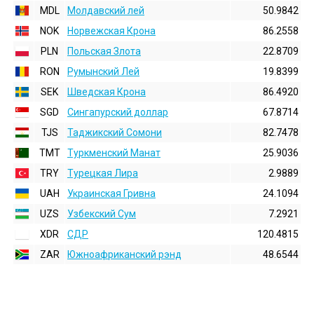
MDL
Молдавский лей
50.9842
NOK
Норвежская Крона
86.2558
PLN
Польская Злота
22.8709
RON
Румынский Лей
19.8399
SEK
Шведская Крона
86.4920
SGD
Сингапурский доллар
67.8714
TJS
Таджикский Сомони
82.7478
TMT
Туркменский Манат
25.9036
TRY
Турецкая Лира
2.9889
UAH
Украинская Гривна
24.1094
UZS
Узбекский Сум
7.2921
XDR
СДР
120.4815
ZAR
Южноафриканский рэнд
48.6544