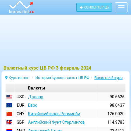
КОНВЕРТЕР ЦБ
Togg
navig
Bалютный курс ЦБ РФ 3 февраль 2024
Курс валют
История курсов валют ЦБ РФ
Валютный курс 3 Февраль 2024
Валюты
USD
Доллар
90.6626
EUR
Евро
98.6437
CNY
Китайский юань Ренминби
126.0020
GBP
Английский Фунт Стерлингов
114.9783
AMD
Армянский Драм
22.4412