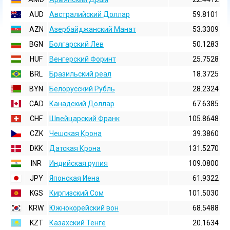
AUD
Австралийский Доллар
59.8101
AZN
Азербайджанский Манат
53.3309
BGN
Болгарский Лев
50.1283
HUF
Венгерский Форинт
25.7528
BRL
Бразильский реал
18.3725
BYN
Белорусский Рубль
28.2324
CAD
Канадский Доллар
67.6385
CHF
Швейцарский Франк
105.8648
CZK
Чешская Крона
39.3860
DKK
Датская Крона
131.5270
INR
Индийская pупия
109.0800
JPY
Японская Иена
61.9322
KGS
Киргизский Сом
101.5030
KRW
Южнокорейский вон
68.5488
KZT
Казахский Тенге
20.1634