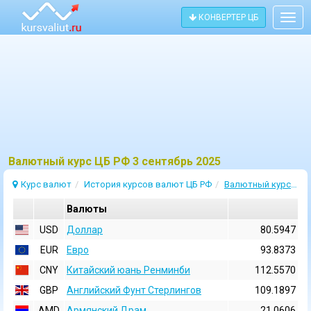
КОНВЕРТЕР ЦБ
Togg
navig
Bалютный курс ЦБ РФ 3 сентябрь 2025
Курс валют
История курсов валют ЦБ РФ
Валютный курс 3 Сентябрь 2025
Валюты
USD
Доллар
80.5947
EUR
Евро
93.8373
CNY
Китайский юань Ренминби
112.5570
GBP
Английский Фунт Стерлингов
109.1897
AMD
Армянский Драм
21.0606