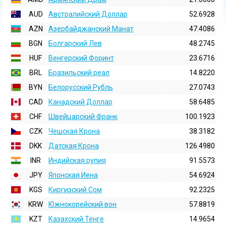
AUD
Австралийский Доллар
52.6928
AZN
Азербайджанский Манат
47.4086
BGN
Болгарский Лев
48.2745
HUF
Венгерский Форинт
23.6716
BRL
Бразильский реал
14.8220
BYN
Белорусский Рубль
27.0743
CAD
Канадский Доллар
58.6485
CHF
Швейцарский Франк
100.1923
CZK
Чешская Крона
38.3182
DKK
Датская Крона
126.4980
INR
Индийская pупия
91.5573
JPY
Японская Иена
54.6924
KGS
Киргизский Сом
92.2325
KRW
Южнокорейский вон
57.8819
KZT
Казахский Тенге
14.9654