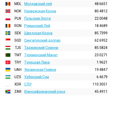
MDL
Молдавский лей
48.6651
NOK
Норвежская Крона
80.4812
PLN
Польская Злота
22.0048
RON
Румынский Лей
18.4689
SEK
Шведская Крона
85.7399
SGD
Сингапурский доллар
62.6952
TJS
Таджикский Сомони
85.5824
TMT
Туркменский Манат
23.0271
TRY
Турецкая Лира
1.9621
UAH
Украинская Гривна
19.4847
UZS
Узбекский Сум
6.4679
XDR
СДР
110.3051
ZAR
Южноафриканский рэнд
45.4911