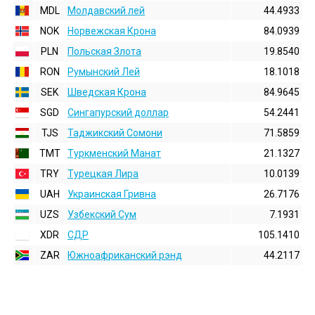
MDL
Молдавский лей
44.4933
NOK
Норвежская Крона
84.0939
PLN
Польская Злота
19.8540
RON
Румынский Лей
18.1018
SEK
Шведская Крона
84.9645
SGD
Сингапурский доллар
54.2441
TJS
Таджикский Сомони
71.5859
TMT
Туркменский Манат
21.1327
TRY
Турецкая Лира
10.0139
UAH
Украинская Гривна
26.7176
UZS
Узбекский Сум
7.1931
XDR
СДР
105.1410
ZAR
Южноафриканский рэнд
44.2117