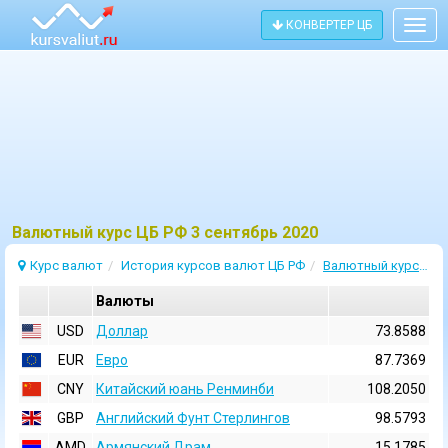
КОНВЕРТЕР ЦБ
Togg
navig
Bалютный курс ЦБ РФ 3 сентябрь 2020
Курс валют
История курсов валют ЦБ РФ
Валютный курс 3 Сентябрь 2020
Валюты
USD
Доллар
73.8588
EUR
Евро
87.7369
CNY
Китайский юань Ренминби
108.2050
GBP
Английский Фунт Стерлингов
98.5793
AMD
Армянский Драм
15.1785