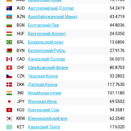
AUD
Австралийский Доллар
54.2419
AZN
Азербайджанский Манат
43.4719
BGN
Болгарский Лев
44.8036
HUF
Венгерский Форинт
24.5350
BRL
Бразильский реал
13.6806
BYN
Белорусский Рубль
27.9176
CAD
Канадский Доллар
56.5015
CHF
Швейцарский Франк
80.8703
CZK
Чешская Крона
33.2802
DKK
Датская Крона
117.7630
INR
Индийская pупия
101.1180
JPY
Японская Иена
69.5502
KGS
Киргизский Сом
94.3581
KRW
Южнокорейский вон
62.2540
KZT
Казахский Тенге
17.6320