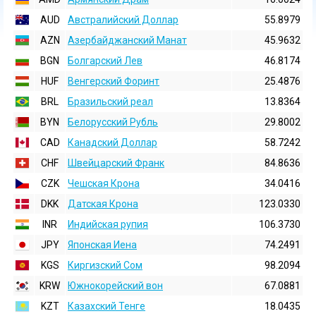
AUD
Австралийский Доллар
55.8979
AZN
Азербайджанский Манат
45.9632
BGN
Болгарский Лев
46.8174
HUF
Венгерский Форинт
25.4876
BRL
Бразильский реал
13.8364
BYN
Белорусский Рубль
29.8002
CAD
Канадский Доллар
58.7242
CHF
Швейцарский Франк
84.8636
CZK
Чешская Крона
34.0416
DKK
Датская Крона
123.0330
INR
Индийская pупия
106.3730
JPY
Японская Иена
74.2491
KGS
Киргизский Сом
98.2094
KRW
Южнокорейский вон
67.0881
KZT
Казахский Тенге
18.0435