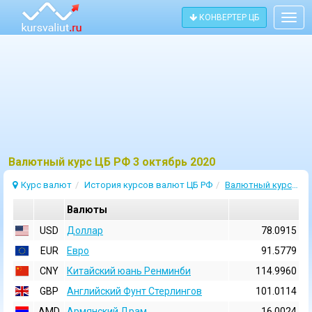
КОНВЕРТЕР ЦБ
Togg
navig
Bалютный курс ЦБ РФ 3 октябрь 2020
Курс валют
История курсов валют ЦБ РФ
Валютный курс 3 Октябрь 2020
Валюты
USD
Доллар
78.0915
EUR
Евро
91.5779
CNY
Китайский юань Ренминби
114.9960
GBP
Английский Фунт Стерлингов
101.0114
AMD
Армянский Драм
16.0024