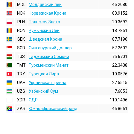
MDL
Молдавский лей
46.2080
NOK
Норвежская Крона
83.9152
PLN
Польская Злота
20.3692
RON
Румынский Лей
18.7851
SEK
Шведская Крона
87.7196
SGD
Сингапурский доллар
57.2602
TJS
Таджикский Сомони
75.6701
TMT
Туркменский Манат
22.3438
TRY
Турецкая Лира
10.0576
UAH
Украинская Гривна
27.5515
UZS
Узбекский Сум
7.6053
XDR
СДР
110.1496
ZAR
Южноафриканский рэнд
46.8661