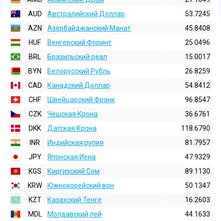
AUD
Австралийский Доллар
53.7245
AZN
Азербайджанский Манат
45.8408
HUF
Венгерский Форинт
25.0496
BRL
Бразильский реал
15.0017
BYN
Белорусский Рубль
26.8259
CAD
Канадский Доллар
54.8412
CHF
Швейцарский Франк
96.8547
CZK
Чешская Крона
36.6761
DKK
Датская Крона
118.6790
INR
Индийская pупия
81.7957
JPY
Японская Иена
47.9329
KGS
Киргизский Сом
89.1130
KRW
Южнокорейский вон
50.1347
KZT
Казахский Тенге
16.2603
MDL
Молдавский лей
44.1633