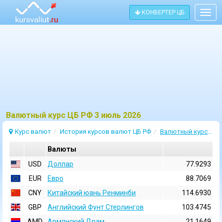
КОНВЕРТЕР ЦБ
Togg
navig
Bалютный курс ЦБ РФ 3 июль 2026
Курс валют
История курсов валют ЦБ РФ
Валютный курс 3 Июль 2026
Валюты
USD
Доллар
77.9293
EUR
Евро
88.7069
CNY
Китайский юань Ренминби
114.6930
GBP
Английский Фунт Стерлингов
103.4745
AMD
Армянский Драм
21.1649