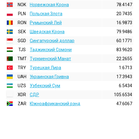
NOK
Норвежская Крона
78.4147
PLN
Польская Злота
20.7435
RON
Румынский Лей
16.9873
SEK
Шведская Крона
79.9486
SGD
Сингапурский доллар
60.1771
TJS
Таджикский Сомони
83.9620
TMT
Туркменский Манат
22.2655
TRY
Турецкая Лира
1.6713
UAH
Украинская Гривна
17.3943
UZS
Узбекский Сум
6.5434
XDR
СДР
105.6534
ZAR
Южноафриканский рэнд
47.6067