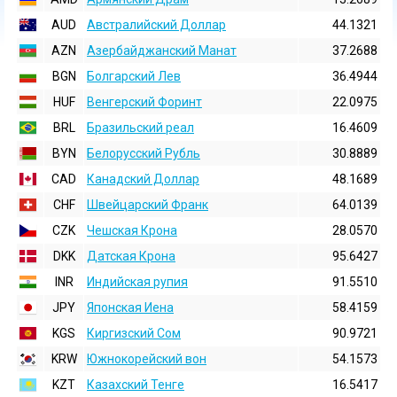
AUD
Австралийский Доллар
44.1321
AZN
Азербайджанский Манат
37.2688
BGN
Болгарский Лев
36.4944
HUF
Венгерский Форинт
22.0975
BRL
Бразильский реал
16.4609
BYN
Белорусский Рубль
30.8889
CAD
Канадский Доллар
48.1689
CHF
Швейцарский Франк
64.0139
CZK
Чешская Крона
28.0570
DKK
Датская Крона
95.6427
INR
Индийская pупия
91.5510
JPY
Японская Иена
58.4159
KGS
Киргизский Сом
90.9721
KRW
Южнокорейский вон
54.1573
KZT
Казахский Тенге
16.5417