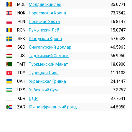
MDL
Молдавский лей
35.0771
NOK
Норвежская Крона
73.7542
PLN
Польская Злота
16.8147
RON
Румынский Лей
15.0747
SEK
Шведская Крона
67.6523
SGD
Сингапурский доллар
46.5963
TJS
Таджикский Сомони
66.9950
TMT
Туркменский Манат
18.0906
TRY
Турецкая Лира
11.1103
UAH
Украинская Гривна
24.1447
UZS
Узбекский Сум
7.3757
XDR
СДР
87.7641
ZAR
Южноафриканский рэнд
44.5050