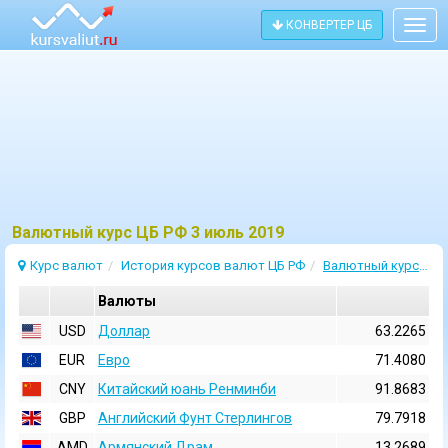
КОНВЕРТЕР ЦБ
Togg
navig
Bалютный курс ЦБ РФ 3 июль 2019
Курс валют
История курсов валют ЦБ РФ
Валютный курс 3 Июль 2019
Валюты
USD
Доллар
63.2265
EUR
Евро
71.4080
CNY
Китайский юань Ренминби
91.8683
GBP
Английский Фунт Стерлингов
79.7918
AMD
Армянский Драм
13.2689