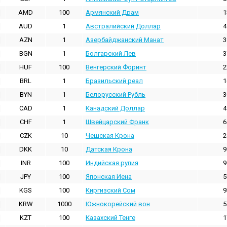
AMD
100
Армянский Драм
1
AUD
1
Австралийский Доллар
4
AZN
1
Азербайджанский Манат
3
BGN
1
Болгарский Лев
3
HUF
100
Венгерский Форинт
2
BRL
1
Бразильский реал
1
BYN
1
Белорусский Рубль
3
CAD
1
Канадский Доллар
4
CHF
1
Швейцарский Франк
6
CZK
10
Чешская Крона
2
DKK
10
Датская Крона
9
INR
100
Индийская pупия
9
JPY
100
Японская Иена
5
KGS
100
Киргизский Сом
9
KRW
1000
Южнокорейский вон
5
KZT
100
Казахский Тенге
1