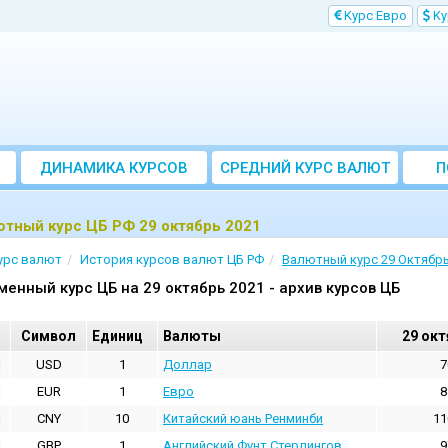
Kурс Евро
Kу
ДИНАМИКА КУРСОВ
CРЕДНИЙ КУРС ВАЛЮТ
П
ЗА МЕСЯЦ
тный курс ЦБ РФ 29 октябрь 2021
урс валют
История курсов валют ЦБ РФ
Валютный курс 29 Октябрь
менный курс ЦБ на 29 октябрь 2021 - архив курсов ЦБ
Cимвол
Единиц
Валюты
29 окт
USD
1
Доллар
7
EUR
1
Евро
8
CNY
10
Китайский юань Ренминби
11
GBP
1
Английский Фунт Стерлингов
9