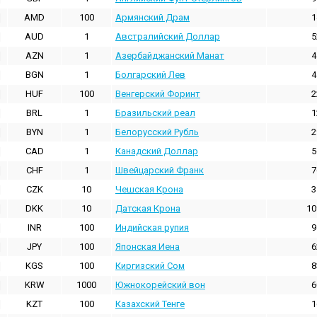
AMD
100
Армянский Драм
1
AUD
1
Австралийский Доллар
5
AZN
1
Азербайджанский Манат
4
BGN
1
Болгарский Лев
4
HUF
100
Венгерский Форинт
2
BRL
1
Бразильский реал
1
BYN
1
Белорусский Рубль
2
CAD
1
Канадский Доллар
5
CHF
1
Швейцарский Франк
7
CZK
10
Чешская Крона
3
DKK
10
Датская Крона
10
INR
100
Индийская pупия
9
JPY
100
Японская Иена
6
KGS
100
Киргизский Сом
8
KRW
1000
Южнокорейский вон
6
KZT
100
Казахский Тенге
1