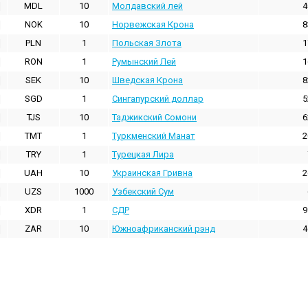
MDL
10
Молдавский лей
4
NOK
10
Норвежская Крона
8
PLN
1
Польская Злота
1
RON
1
Румынский Лей
1
SEK
10
Шведская Крона
8
SGD
1
Сингапурский доллар
5
TJS
10
Таджикский Сомони
6
TMT
1
Туркменский Манат
2
TRY
1
Турецкая Лира
UAH
10
Украинская Гривна
2
UZS
1000
Узбекский Сум
XDR
1
СДР
9
ZAR
10
Южноафриканский рэнд
4