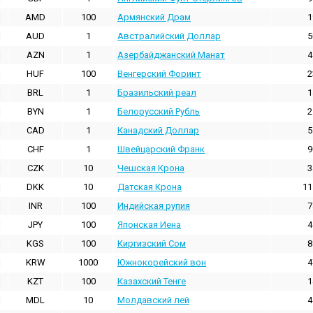
AMD
100
Армянский Драм
1
AUD
1
Австралийский Доллар
5
AZN
1
Азербайджанский Манат
4
HUF
100
Венгерский Форинт
2
BRL
1
Бразильский реал
1
BYN
1
Белорусский Рубль
2
CAD
1
Канадский Доллар
5
CHF
1
Швейцарский Франк
9
CZK
10
Чешская Крона
3
DKK
10
Датская Крона
11
INR
100
Индийская pупия
7
JPY
100
Японская Иена
4
KGS
100
Киргизский Сом
8
KRW
1000
Южнокорейский вон
4
KZT
100
Казахский Тенге
1
MDL
10
Молдавский лей
4