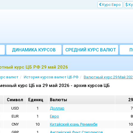
Kурс Евро
Kу
ДИНАМИКА КУРСОВ
CРЕДНИЙ КУРС ВАЛЮТ
П
ЗА МЕСЯЦ
тный курс ЦБ РФ 29 май 2026
урс валют
История курсов валют ЦБ РФ
Валютный курс 29 Май 202
менный курс ЦБ на 29 май 2026 - архив курсов ЦБ
Cимвол
Единиц
Валюты
29
USD
1
Доллар
7
EUR
1
Евро
8
CNY
10
Китайский юань Ренминби
10
GBP
1
Английский Фунт Стерлингов
9