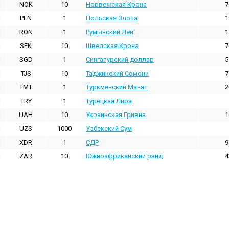
NOK
10
Норвежская Крона
7
PLN
1
Польская Злота
1
RON
1
Румынский Лей
1
SEK
10
Шведская Крона
7
SGD
1
Сингапурский доллар
5
TJS
10
Таджикский Сомони
7
TMT
1
Туркменский Манат
2
TRY
1
Турецкая Лира
UAH
10
Украинская Гривна
1
UZS
1000
Узбекский Сум
XDR
1
СДР
9
ZAR
10
Южноафриканский рэнд
4