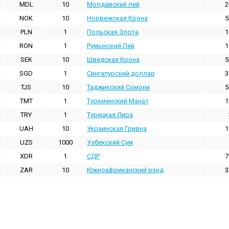
MDL
10
Молдавский лей
2
NOK
10
Норвежская Крона
5
PLN
1
Польская Злота
1
RON
1
Румынский Лей
1
SEK
10
Шведская Крона
5
SGD
1
Сингапурский доллар
3
TJS
10
Таджикский Сомони
5
TMT
1
Туркменский Манат
1
TRY
1
Турецкая Лира
UAH
10
Украинская Гривна
1
UZS
1000
Узбекский Сум
XDR
1
СДР
7
ZAR
10
Южноафриканский рэнд
3