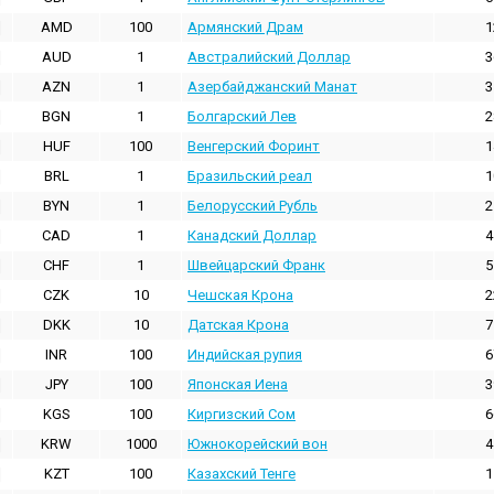
AMD
100
Армянский Драм
1
AUD
1
Австралийский Доллар
3
AZN
1
Азербайджанский Манат
3
BGN
1
Болгарский Лев
2
HUF
100
Венгерский Форинт
1
BRL
1
Бразильский реал
1
BYN
1
Белорусский Рубль
2
CAD
1
Канадский Доллар
4
CHF
1
Швейцарский Франк
5
CZK
10
Чешская Крона
2
DKK
10
Датская Крона
7
INR
100
Индийская pупия
6
JPY
100
Японская Иена
3
KGS
100
Киргизский Сом
6
KRW
1000
Южнокорейский вон
4
KZT
100
Казахский Тенге
1