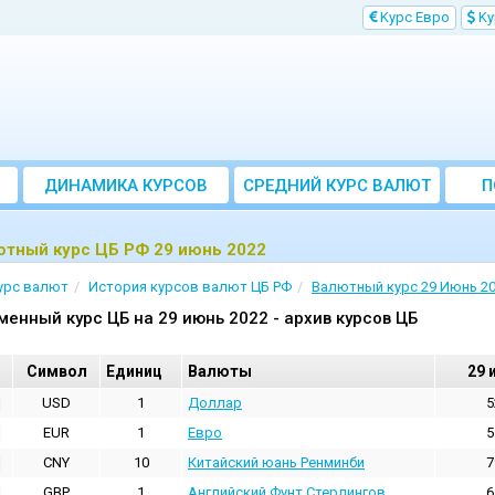
Kурс Евро
Kу
ДИНАМИКА КУРСОВ
CРЕДНИЙ КУРС ВАЛЮТ
П
ЗА МЕСЯЦ
ютный курс ЦБ РФ 29 июнь 2022
урс валют
История курсов валют ЦБ РФ
Валютный курс 29 Июнь 2
менный курс ЦБ на 29 июнь 2022 - архив курсов ЦБ
Cимвол
Единиц
Валюты
29 
USD
1
Доллар
5
EUR
1
Евро
5
CNY
10
Китайский юань Ренминби
7
GBP
1
Английский Фунт Стерлингов
6