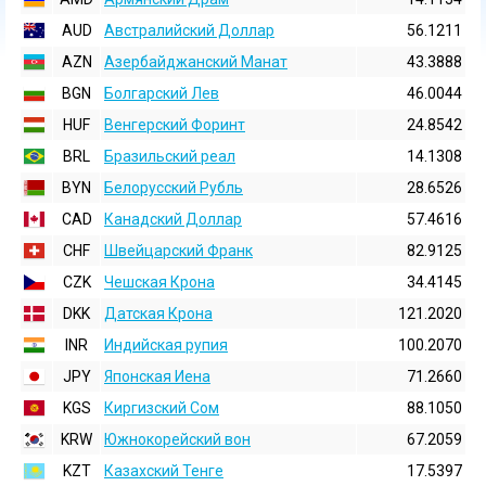
AUD
Австралийский Доллар
56.1211
AZN
Азербайджанский Манат
43.3888
BGN
Болгарский Лев
46.0044
HUF
Венгерский Форинт
24.8542
BRL
Бразильский реал
14.1308
BYN
Белорусский Рубль
28.6526
CAD
Канадский Доллар
57.4616
CHF
Швейцарский Франк
82.9125
CZK
Чешская Крона
34.4145
DKK
Датская Крона
121.2020
INR
Индийская pупия
100.2070
JPY
Японская Иена
71.2660
KGS
Киргизский Сом
88.1050
KRW
Южнокорейский вон
67.2059
KZT
Казахский Тенге
17.5397