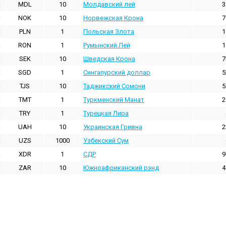
MDL
10
Молдавский лей
3
NOK
10
Норвежская Крона
7
PLN
1
Польская Злота
1
RON
1
Румынский Лей
1
SEK
10
Шведская Крона
7
SGD
1
Сингапурский доллар
5
TJS
10
Таджикский Сомони
5
TMT
1
Туркменский Манат
2
TRY
1
Турецкая Лира
UAH
10
Украинская Гривна
2
UZS
1000
Узбекский Сум
XDR
1
СДР
9
ZAR
10
Южноафриканский рэнд
4