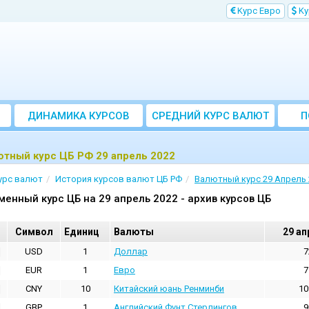
Kурс Евро
Kу
ДИНАМИКА КУРСОВ
CРЕДНИЙ КУРС ВАЛЮТ
П
ЗА МЕСЯЦ
тный курс ЦБ РФ 29 апрель 2022
урс валют
История курсов валют ЦБ РФ
Валютный курс 29 Апрель 
менный курс ЦБ на 29 апрель 2022 - архив курсов ЦБ
Cимвол
Единиц
Валюты
29 ап
USD
1
Доллар
7
EUR
1
Евро
7
CNY
10
Китайский юань Ренминби
10
GBP
1
Английский Фунт Стерлингов
9