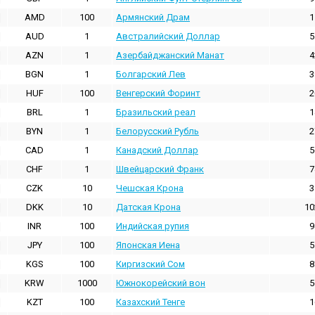
AMD
100
Армянский Драм
1
AUD
1
Австралийский Доллар
5
AZN
1
Азербайджанский Манат
4
BGN
1
Болгарский Лев
3
HUF
100
Венгерский Форинт
2
BRL
1
Бразильский реал
1
BYN
1
Белорусский Рубль
2
CAD
1
Канадский Доллар
5
CHF
1
Швейцарский Франк
7
CZK
10
Чешская Крона
3
DKK
10
Датская Крона
10
INR
100
Индийская pупия
9
JPY
100
Японская Иена
5
KGS
100
Киргизский Сом
8
KRW
1000
Южнокорейский вон
5
KZT
100
Казахский Тенге
1