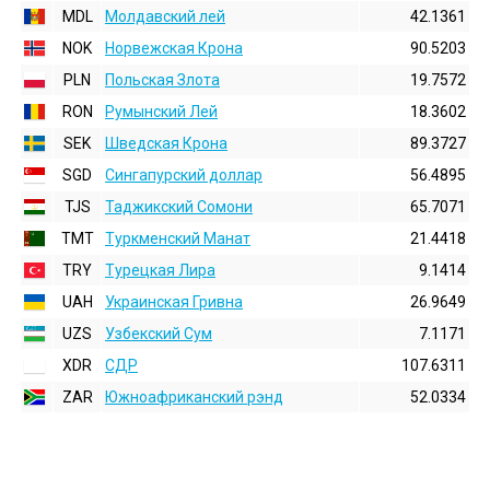
MDL
Молдавский лей
42.1361
NOK
Норвежская Крона
90.5203
PLN
Польская Злота
19.7572
RON
Румынский Лей
18.3602
SEK
Шведская Крона
89.3727
SGD
Сингапурский доллар
56.4895
TJS
Таджикский Сомони
65.7071
TMT
Туркменский Манат
21.4418
TRY
Турецкая Лира
9.1414
UAH
Украинская Гривна
26.9649
UZS
Узбекский Сум
7.1171
XDR
СДР
107.6311
ZAR
Южноафриканский рэнд
52.0334