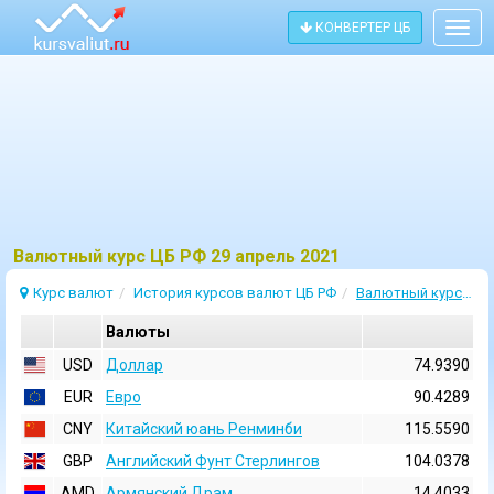
КОНВЕРТЕР ЦБ
Togg
navig
Bалютный курс ЦБ РФ 29 апрель 2021
Курс валют
История курсов валют ЦБ РФ
Валютный курс 29 Апрель 2021
Валюты
USD
Доллар
74.9390
EUR
Евро
90.4289
CNY
Китайский юань Ренминби
115.5590
GBP
Английский Фунт Стерлингов
104.0378
AMD
Армянский Драм
14.4033