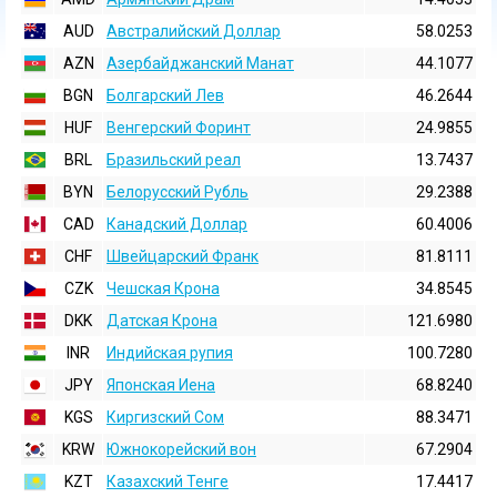
AUD
Австралийский Доллар
58.0253
AZN
Азербайджанский Манат
44.1077
BGN
Болгарский Лев
46.2644
HUF
Венгерский Форинт
24.9855
BRL
Бразильский реал
13.7437
BYN
Белорусский Рубль
29.2388
CAD
Канадский Доллар
60.4006
CHF
Швейцарский Франк
81.8111
CZK
Чешская Крона
34.8545
DKK
Датская Крона
121.6980
INR
Индийская pупия
100.7280
JPY
Японская Иена
68.8240
KGS
Киргизский Сом
88.3471
KRW
Южнокорейский вон
67.2904
KZT
Казахский Тенге
17.4417