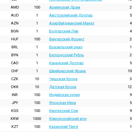
AMD
100
Армянский Драм
2
AUD
1
Австралийский Доллар
5
AZN
1
Азербайджанский Манат
4
BGN
1
Болгарский Лев
4
HUF
100
Венгерский Форинт
2
BRL
1
Бразильский реал
1
BYN
1
Белорусский Рубль
2
CAD
1
Канадский Доллар
5
CHF
1
Швейцарский Франк
10
CZK
10
Чешская Крона
3
DKK
10
Датская Крона
12
INR
100
Индийская pупия
9
JPY
100
Японская Иена
5
KGS
100
Киргизский Сом
9
KRW
1000
Южнокорейский вон
5
KZT
100
Казахский Тенге
1