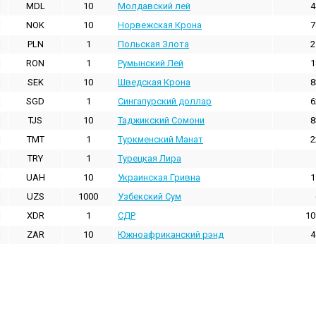
MDL
10
Молдавский лей
4
NOK
10
Норвежская Крона
7
PLN
1
Польская Злота
2
RON
1
Румынский Лей
1
SEK
10
Шведская Крона
8
SGD
1
Сингапурский доллар
6
TJS
10
Таджикский Сомони
8
TMT
1
Туркменский Манат
2
TRY
1
Турецкая Лира
UAH
10
Украинская Гривна
1
UZS
1000
Узбекский Сум
XDR
1
СДР
10
ZAR
10
Южноафриканский рэнд
4