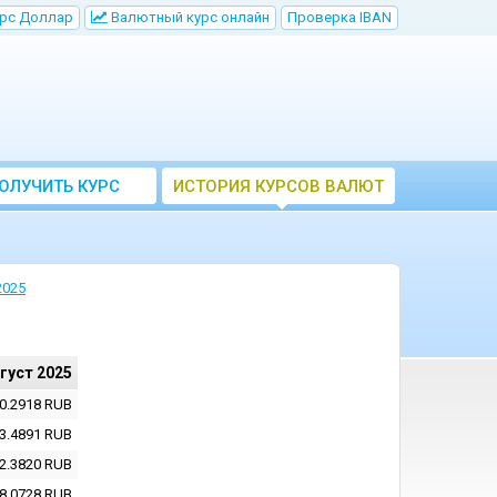
рс Доллар
Bалютный курс онлайн
Проверка IBAN
ОЛУЧИТЬ КУРС
ИСТОРИЯ КУРСОВ ВАЛЮТ
ВАЛЮТ ЦБ
ЦБ РФ
2025
вгуст 2025
0.2918
RUB
3.4891
RUB
2.3820
RUB
8.0728
RUB