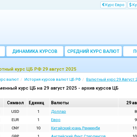
Kурс Евро
Kу
ДИНАМИКА КУРСОВ
CРЕДНИЙ КУРС ВАЛЮТ
П
ЗА МЕСЯЦ
тный курс ЦБ РФ 29 август 2025
урс валют
История курсов валют ЦБ РФ
Валютный курс 29 Август 
менный курс ЦБ на 29 август 2025 - архив курсов ЦБ
Cимвол
Единиц
Валюты
29 а
USD
1
Доллар
8
EUR
1
Евро
9
CNY
10
Китайский юань Ренминби
11
GBP
1
Английский Фунт Стерлингов
10