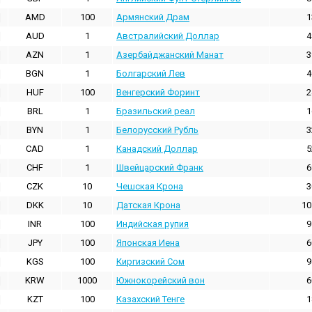
AMD
100
Армянский Драм
1
AUD
1
Австралийский Доллар
4
AZN
1
Азербайджанский Манат
3
BGN
1
Болгарский Лев
4
HUF
100
Венгерский Форинт
2
BRL
1
Бразильский реал
1
BYN
1
Белорусский Рубль
3
CAD
1
Канадский Доллар
5
CHF
1
Швейцарский Франк
6
CZK
10
Чешская Крона
3
DKK
10
Датская Крона
10
INR
100
Индийская pупия
9
JPY
100
Японская Иена
6
KGS
100
Киргизский Сом
9
KRW
1000
Южнокорейский вон
6
KZT
100
Казахский Тенге
1