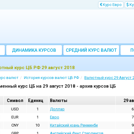
Kурс Евро
Kу
ДИНАМИКА КУРСОВ
CРЕДНИЙ КУРС ВАЛЮТ
П
ЗА МЕСЯЦ
тный курс ЦБ РФ 29 август 2018
урс валют
История курсов валют ЦБ РФ
Валютный курс 29 Август 
менный курс ЦБ на 29 август 2018 - архив курсов ЦБ
Cимвол
Единиц
Валюты
29 а
USD
1
Доллар
6
EUR
1
Евро
7
CNY
10
Китайский юань Ренминби
9
GBP
1
Английский Фунт Стерлингов
8