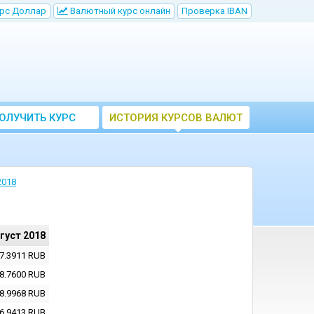
рс Доллар
Bалютный курс онлайн
Проверка IBAN
ОЛУЧИТЬ КУРС
ИСТОРИЯ КУРСОВ ВАЛЮТ
ВАЛЮТ ЦБ
ЦБ РФ
2018
вгуст 2018
7.3911
RUB
8.7600
RUB
8.9968
RUB
6.9413
RUB