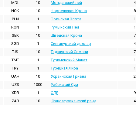
MDL
10
Молдавский лей
4
NOK
10
Норвежская Крона
8
PLN
1
Польская Злота
1
RON
1
Румынский Лей
1
SEK
10
Шведская Крона
7
SGD
1
Сингапурский доллар
4
TJS
10
Таджикский Сомони
7
TMT
1
Туркменский Манат
1
TRY
1
Турецкая Лира
1
UAH
10
Украинская Гривна
2
UZS
1000
Узбекский Сум
XDR
1
СДР
9
ZAR
10
Южноафриканский рэнд
4