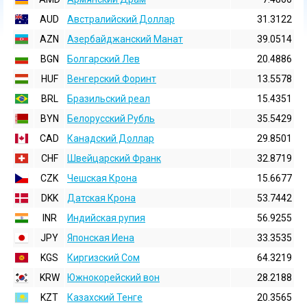
AUD
Австралийский Доллар
31.3122
AZN
Азербайджанский Манат
39.0514
BGN
Болгарский Лев
20.4886
HUF
Венгерский Форинт
13.5578
BRL
Бразильский реал
15.4351
BYN
Белорусский Рубль
35.5429
CAD
Канадский Доллар
29.8501
CHF
Швейцарский Франк
32.8719
CZK
Чешская Крона
15.6677
DKK
Датская Крона
53.7442
INR
Индийская pупия
56.9255
JPY
Японская Иена
33.3535
KGS
Киргизский Сом
64.3219
KRW
Южнокорейский вон
28.2188
KZT
Казахский Тенге
20.3565