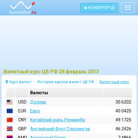
КОНВЕРТЕР ЦБ
Togg
navig
Bалютный курс ЦБ РФ 28 февраль 2013
Курс валют
История курсов валют ЦБ РФ
Валютный курс 28 Февраль 2013
Валюты
USD
Доллар
30.6202
EUR
Евро
40.0420
CNY
Китайский юань Ренминби
49.1725
GBP
Английский Фунт Стерлингов
46.2426
AMD
Армянский Драм
7.4866