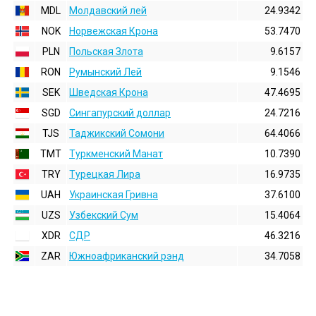
MDL
Молдавский лей
24.9342
NOK
Норвежская Крона
53.7470
PLN
Польская Злота
9.6157
RON
Румынский Лей
9.1546
SEK
Шведская Крона
47.4695
SGD
Сингапурский доллар
24.7216
TJS
Таджикский Сомони
64.4066
TMT
Туркменский Манат
10.7390
TRY
Турецкая Лира
16.9735
UAH
Украинская Гривна
37.6100
UZS
Узбекский Сум
15.4064
XDR
СДР
46.3216
ZAR
Южноафриканский рэнд
34.7058