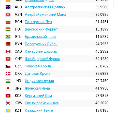
AUD
Австралийский Доллар
39.9508
AZN
Азербайджанский Манат
36.0935
BGN
Болгарский Лев
31.4451
HUF
Венгерский Форинт
15.1399
BRL
Бразильский реал
11.5239
BYN
Белорусский Рубль
24.7955
CAD
Канадский Доллар
45.2332
CHF
Швейцарский Франк
62.1230
CZK
Чешская Крона
25.0762
DKK
Датская Крона
82.6828
INR
Индийская pупия
73.7450
JPY
Японская Иена
41.9950
KGS
Киргизский Сом
73.9878
KRW
Южнокорейский вон
43.3020
KZT
Казахский Тенге
13.0185