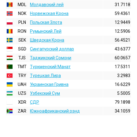
MDL
Молдавский лей
31.7118
NOK
Норвежская Крона
59.4361
PLN
Польская Злота
12.9449
RON
Румынский Лей
12.5906
SEK
Шведская Крона
56.4521
SGD
Сингапурский доллар
43.6377
TJS
Таджикский Сомони
60.0657
TMT
Туркменский Манат
17.5311
TRY
Турецкая Лира
3.2983
UAH
Украинская Гривна
16.6229
UZS
Узбекский Сум
5.5005
XDR
СДР
79.1898
ZAR
Южноафриканский рэнд
34.1059