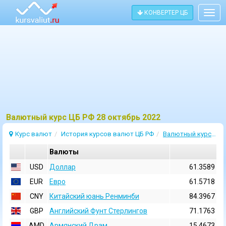
КОНВЕРТЕР ЦБ
Togg
navig
Bалютный курс ЦБ РФ 28 октябрь 2022
Курс валют
История курсов валют ЦБ РФ
Валютный курс 28 Октябрь 2022
Валюты
USD
Доллар
61.3589
EUR
Евро
61.5718
CNY
Китайский юань Ренминби
84.3967
GBP
Английский Фунт Стерлингов
71.1763
AMD
Армянский Драм
15.4673