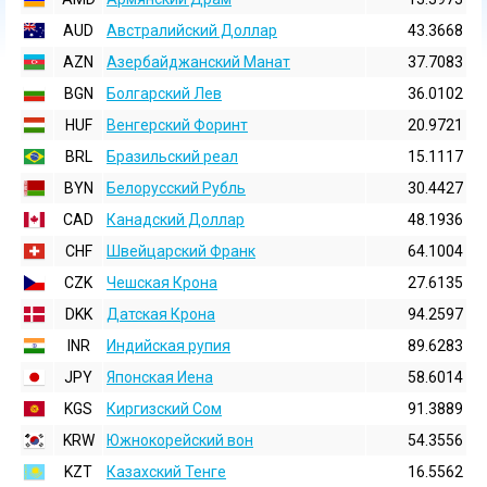
AUD
Австралийский Доллар
43.3668
AZN
Азербайджанский Манат
37.7083
BGN
Болгарский Лев
36.0102
HUF
Венгерский Форинт
20.9721
BRL
Бразильский реал
15.1117
BYN
Белорусский Рубль
30.4427
CAD
Канадский Доллар
48.1936
CHF
Швейцарский Франк
64.1004
CZK
Чешская Крона
27.6135
DKK
Датская Крона
94.2597
INR
Индийская pупия
89.6283
JPY
Японская Иена
58.6014
KGS
Киргизский Сом
91.3889
KRW
Южнокорейский вон
54.3556
KZT
Казахский Тенге
16.5562