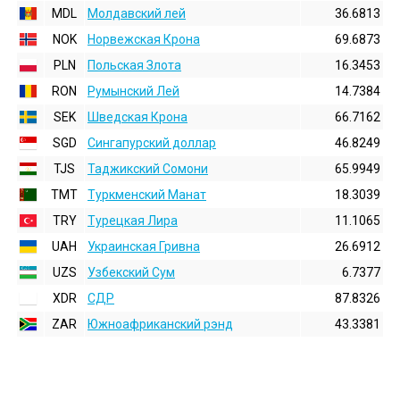
MDL
Молдавский лей
36.6813
NOK
Норвежская Крона
69.6873
PLN
Польская Злота
16.3453
RON
Румынский Лей
14.7384
SEK
Шведская Крона
66.7162
SGD
Сингапурский доллар
46.8249
TJS
Таджикский Сомони
65.9949
TMT
Туркменский Манат
18.3039
TRY
Турецкая Лира
11.1065
UAH
Украинская Гривна
26.6912
UZS
Узбекский Сум
6.7377
XDR
СДР
87.8326
ZAR
Южноафриканский рэнд
43.3381