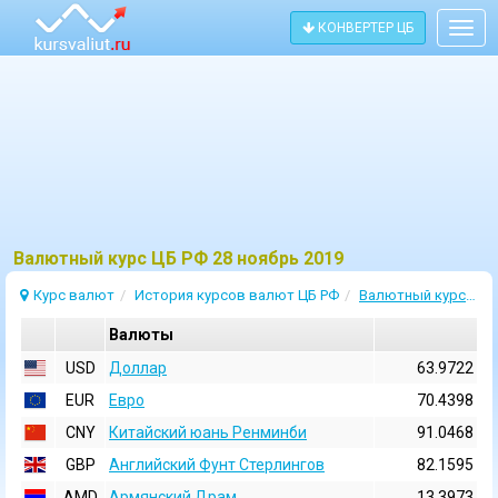
КОНВЕРТЕР ЦБ
Togg
navig
Bалютный курс ЦБ РФ 28 ноябрь 2019
Курс валют
История курсов валют ЦБ РФ
Валютный курс 28 Ноябрь 2019
Валюты
USD
Доллар
63.9722
EUR
Евро
70.4398
CNY
Китайский юань Ренминби
91.0468
GBP
Английский Фунт Стерлингов
82.1595
AMD
Армянский Драм
13.3973