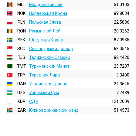
MDL
Молдавский лей
51.0103
NOK
Норвежская Крона
89.8034
PLN
Польская Злота
22.5886
RON
Румынский Лей
20.3262
SEK
Шведская Крона
87.0935
SGD
Сингапурский доллар
68.0545
TJS
Таджикский Сомони
82.4420
TMT
Туркменский Манат
25.7207
TRY
Турецкая Лира
3.3400
UAH
Украинская Гривна
24.3645
UZS
Узбекский Сум
7.7439
XDR
СДР
121.2009
ZAR
Южноафриканский рэнд
51.4573