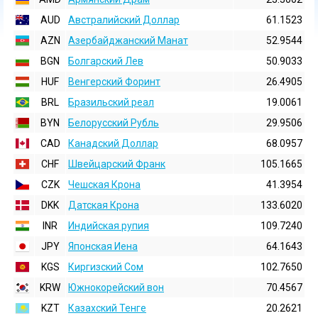
AUD
Австралийский Доллар
61.1523
AZN
Азербайджанский Манат
52.9544
BGN
Болгарский Лев
50.9033
HUF
Венгерский Форинт
26.4905
BRL
Бразильский реал
19.0061
BYN
Белорусский Рубль
29.9506
CAD
Канадский Доллар
68.0957
CHF
Швейцарский Франк
105.1665
CZK
Чешская Крона
41.3954
DKK
Датская Крона
133.6020
INR
Индийская pупия
109.7240
JPY
Японская Иена
64.1643
KGS
Киргизский Сом
102.7650
KRW
Южнокорейский вон
70.4567
KZT
Казахский Тенге
20.2621