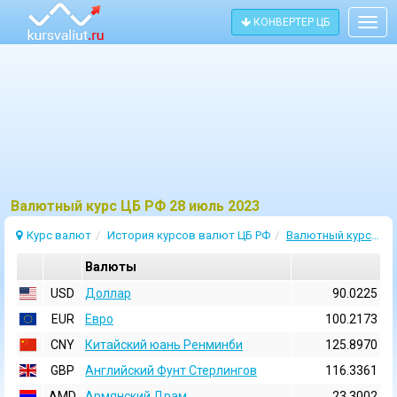
КОНВЕРТЕР ЦБ
Togg
navig
Bалютный курс ЦБ РФ 28 июль 2023
Курс валют
История курсов валют ЦБ РФ
Валютный курс 28 Июль 2023
Валюты
USD
Доллар
90.0225
EUR
Евро
100.2173
CNY
Китайский юань Ренминби
125.8970
GBP
Английский Фунт Стерлингов
116.3361
AMD
Армянский Драм
23.3002