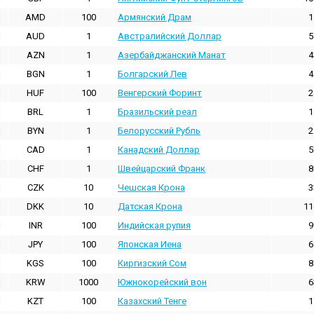
AMD
100
Армянский Драм
1
AUD
1
Австралийский Доллар
5
AZN
1
Азербайджанский Манат
4
BGN
1
Болгарский Лев
4
HUF
100
Венгерский Форинт
2
BRL
1
Бразильский реал
1
BYN
1
Белорусский Рубль
2
CAD
1
Канадский Доллар
5
CHF
1
Швейцарский Франк
8
CZK
10
Чешская Крона
3
DKK
10
Датская Крона
11
INR
100
Индийская pупия
9
JPY
100
Японская Иена
6
KGS
100
Киргизский Сом
8
KRW
1000
Южнокорейский вон
6
KZT
100
Казахский Тенге
1