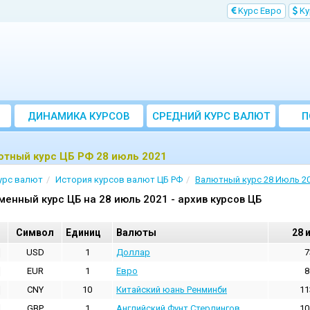
Kурс Евро
Kу
ДИНАМИКА КУРСОВ
CРЕДНИЙ КУРС ВАЛЮТ
П
ЗА МЕСЯЦ
ютный курс ЦБ РФ 28 июль 2021
урс валют
История курсов валют ЦБ РФ
Валютный курс 28 Июль 2
менный курс ЦБ на 28 июль 2021 - архив курсов ЦБ
Cимвол
Единиц
Валюты
28 
USD
1
Доллар
7
EUR
1
Евро
8
CNY
10
Китайский юань Ренминби
11
GBP
1
Английский Фунт Стерлингов
10