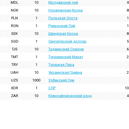
MDL
10
Молдавский лей
4
NOK
10
Норвежская Крона
8
PLN
1
Польская Злота
1
RON
1
Румынский Лей
1
SEK
10
Шведская Крона
8
SGD
1
Сингапурский доллар
5
TJS
10
Таджикский Сомони
6
TMT
1
Туркменский Манат
2
TRY
1
Турецкая Лира
UAH
10
Украинская Гривна
2
UZS
1000
Узбекский Сум
XDR
1
СДР
10
ZAR
10
Южноафриканский рэнд
4