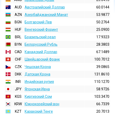
AUD
Австралийский Доллар
60.0144
AZN
Азербайджанский Манат
53.9877
BGN
Болгарский Лев
50.2764
HUF
Венгерский Форинт
25.0900
BRL
Бразильский реал
17.9323
BYN
Белорусский Рубль
28.3803
CAD
Канадский Доллар
67.1489
CHF
Швейцарский Франк
100.7012
CZK
Чешская Крона
39.0865
DKK
Датская Крона
131.8610
INR
Индийская pупия
110.1270
JPY
Японская Иена
58.9726
KGS
Киргизский Сом
103.3470
KRW
Южнокорейский вон
66.7339
KZT
Казахский Тенге
20.7013