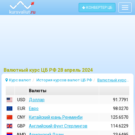
КОНВЕРТЕР ЦБ
Togg
navig
Bалютный курс ЦБ РФ 28 апрель 2024
Курс валют
История курсов валют ЦБ РФ
Валютный курс 28 Апрель 2024
Валюты
USD
Доллар
91.7791
EUR
Евро
98.0270
CNY
Китайский юань Ренминби
125.6570
GBP
Английский Фунт Стерлингов
114.6229
AMD
Армянский Драм
23.6495