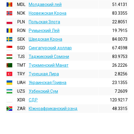
MDL
Молдавский лей
51.4131
NOK
Норвежская Крона
83.3355
PLN
Польская Злота
22.8051
RON
Румынский Лей
19.7915
SEK
Шведская Крона
84.0073
SGD
Сингапурский доллар
67.4598
TJS
Таджикский Сомони
83.9753
TMT
Туркменский Манат
26.2226
TRY
Турецкая Лира
2.8256
UAH
Украинская Гривна
23.1355
UZS
Узбекский Сум
7.2609
XDR
СДР
120.9217
ZAR
Южноафриканский рэнд
48.3315