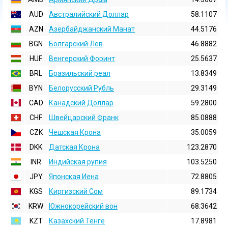
AUD
Австралийский Доллар
58.1107
AZN
Азербайджанский Манат
44.5176
BGN
Болгарский Лев
46.8882
HUF
Венгерский Форинт
25.5637
BRL
Бразильский реал
13.8349
BYN
Белорусский Рубль
29.3149
CAD
Канадский Доллар
59.2800
CHF
Швейцарский Франк
85.0888
CZK
Чешская Крона
35.0059
DKK
Датская Крона
123.2870
INR
Индийская pупия
103.5250
JPY
Японская Иена
72.8805
KGS
Киргизский Сом
89.1734
KRW
Южнокорейский вон
68.3642
KZT
Казахский Тенге
17.8981