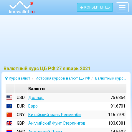
КОНВЕРТЕР ЦБ
Togg
navig
Bалютный курс ЦБ РФ 27 январь 2021
Курс валют
История курсов валют ЦБ РФ
Валютный курс 27 Январь 2021
Валюты
USD
Доллар
75.6354
EUR
Евро
91.6701
CNY
Китайский юань Ренминби
116.7970
GBP
Английский Фунт Стерлингов
103.0381
AMD
Армянский Драм
14.5607