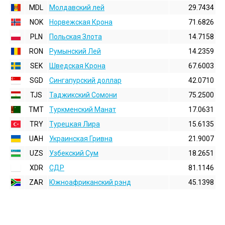
MDL
Молдавский лей
29.7434
NOK
Норвежская Крона
71.6826
PLN
Польская Злота
14.7158
RON
Румынский Лей
14.2359
SEK
Шведская Крона
67.6003
SGD
Сингапурский доллар
42.0710
TJS
Таджикский Сомони
75.2500
TMT
Туркменский Манат
17.0631
TRY
Турецкая Лира
15.6135
UAH
Украинская Гривна
21.9007
UZS
Узбекский Сум
18.2651
XDR
СДР
81.1146
ZAR
Южноафриканский рэнд
45.1398