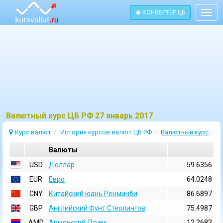
КОНВЕРТЕР ЦБ
Togg
navig
Bалютный курс ЦБ РФ 27 январь 2017
Курс валют
История курсов валют ЦБ РФ
Валютный курс 27 Январь 2017
Валюты
USD
Доллар
59.6356
EUR
Евро
64.0248
CNY
Китайский юань Ренминби
86.6897
GBP
Английский Фунт Стерлингов
75.4987
AMD
Армянский Драм
12.2682