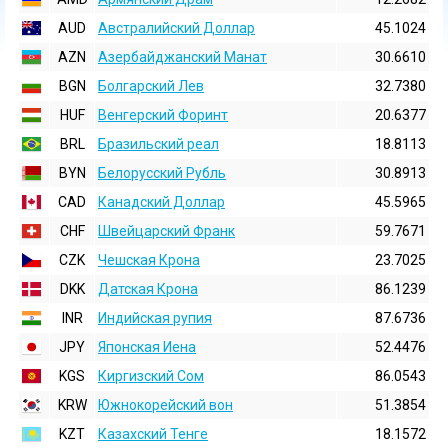
AUD
Австралийский Доллар
45.1024
AZN
Азербайджанский Манат
30.6610
BGN
Болгарский Лев
32.7380
HUF
Венгерский Форинт
20.6377
BRL
Бразильский реал
18.8113
BYN
Белорусский Рубль
30.8913
CAD
Канадский Доллар
45.5965
CHF
Швейцарский Франк
59.7671
CZK
Чешская Крона
23.7025
DKK
Датская Крона
86.1239
INR
Индийская pупия
87.6736
JPY
Японская Иена
52.4476
KGS
Киргизский Сом
86.0543
KRW
Южнокорейский вон
51.3854
KZT
Казахский Тенге
18.1572