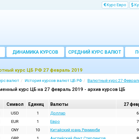
Kурс Евро
Kу
ДИНАМИКА КУРСОВ
CРЕДНИЙ КУРС ВАЛЮТ
П
ЗА МЕСЯЦ
ютный курс ЦБ РФ 27 февраль 2019
урс валют
История курсов валют ЦБ РФ
Валютный курс 27 Феврал
менный курс ЦБ на 27 февраль 2019 - архив курсов ЦБ
Cимвол
Единиц
Валюты
27 фев
USD
1
Доллар
6
EUR
1
Евро
7
CNY
10
Китайский юань Ренминби
9
GBP
1
Английский Фунт Стерлингов
8