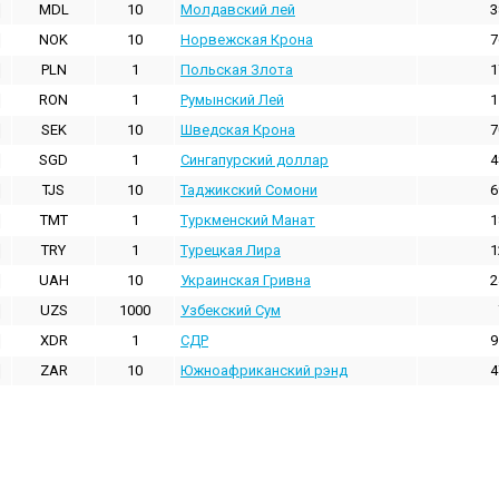
MDL
10
Молдавский лей
3
NOK
10
Норвежская Крона
7
PLN
1
Польская Злота
1
RON
1
Румынский Лей
1
SEK
10
Шведская Крона
7
SGD
1
Сингапурский доллар
4
TJS
10
Таджикский Сомони
6
TMT
1
Туркменский Манат
1
TRY
1
Турецкая Лира
1
UAH
10
Украинская Гривна
2
UZS
1000
Узбекский Сум
XDR
1
СДР
9
ZAR
10
Южноафриканский рэнд
4