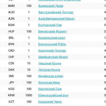
AMD
100
Армянский Драм
1
AUD
1
Австралийский Доллар
4
AZN
1
Азербайджанский Манат
3
BGN
1
Болгарский Лев
3
HUF
100
Венгерский Форинт
2
BRL
1
Бразильский реал
1
BYN
1
Белорусский Рубль
3
CAD
1
Канадский Доллар
4
CHF
1
Швейцарский Франк
6
CZK
10
Чешская Крона
2
DKK
10
Датская Крона
9
INR
100
Индийская pупия
9
JPY
100
Японская Иена
5
KGS
100
Киргизский Сом
9
KRW
1000
Южнокорейский вон
5
KZT
100
Казахский Тенге
1