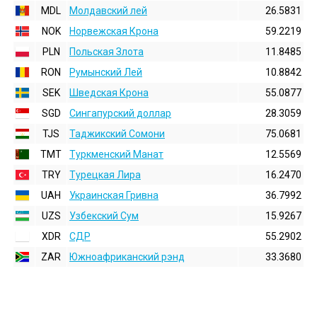
MDL
Молдавский лей
26.5831
NOK
Норвежская Крона
59.2219
PLN
Польская Злота
11.8485
RON
Румынский Лей
10.8842
SEK
Шведская Крона
55.0877
SGD
Сингапурский доллар
28.3059
TJS
Таджикский Сомони
75.0681
TMT
Туркменский Манат
12.5569
TRY
Турецкая Лира
16.2470
UAH
Украинская Гривна
36.7992
UZS
Узбекский Сум
15.9267
XDR
СДР
55.2902
ZAR
Южноафриканский рэнд
33.3680