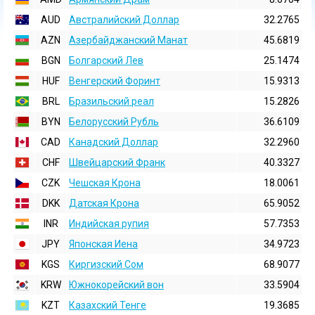
AUD
Австралийский Доллар
32.2765
AZN
Азербайджанский Манат
45.6819
BGN
Болгарский Лев
25.1474
HUF
Венгерский Форинт
15.9313
BRL
Бразильский реал
15.2826
BYN
Белорусский Рубль
36.6109
CAD
Канадский Доллар
32.2960
CHF
Швейцарский Франк
40.3327
CZK
Чешская Крона
18.0061
DKK
Датская Крона
65.9052
INR
Индийская pупия
57.7353
JPY
Японская Иена
34.9723
KGS
Киргизский Сом
68.9077
KRW
Южнокорейский вон
33.5904
KZT
Казахский Тенге
19.3685