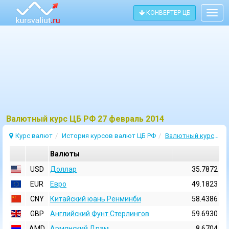
КОНВЕРТЕР ЦБ
Togg
navig
Bалютный курс ЦБ РФ 27 февраль 2014
Курс валют
История курсов валют ЦБ РФ
Валютный курс 27 Февраль 2014
Валюты
USD
Доллар
35.7872
EUR
Евро
49.1823
CNY
Китайский юань Ренминби
58.4386
GBP
Английский Фунт Стерлингов
59.6930
AMD
Армянский Драм
8.6704