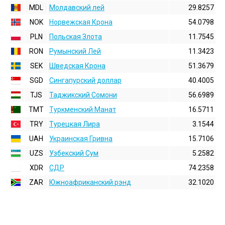
MDL
Молдавский лей
29.8257
NOK
Норвежская Крона
54.0798
PLN
Польская Злота
11.7545
RON
Румынский Лей
11.3423
SEK
Шведская Крона
51.3679
SGD
Сингапурский доллар
40.4005
TJS
Таджикский Сомони
56.6989
TMT
Туркменский Манат
16.5711
TRY
Турецкая Лира
3.1544
UAH
Украинская Гривна
15.7106
UZS
Узбекский Сум
5.2582
XDR
СДР
74.2358
ZAR
Южноафриканский рэнд
32.1020