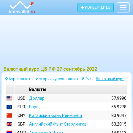
КОНВЕРТЕР ЦБ
Togg
navig
Bалютный курс ЦБ РФ 27 сентябрь 2022
Курс валют
История курсов валют ЦБ РФ
Валютный курс 27 Сентябрь 2022
Валюты
USD
Доллар
57.9990
EUR
Евро
55.9278
CNY
Китайский юань Ренминби
80.9047
GBP
Английский Фунт Стерлингов
63.2015
AMD
Армянский Драм
14.0413