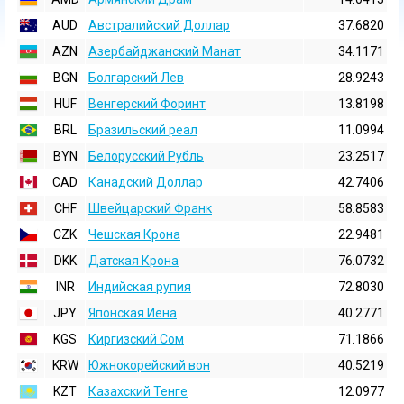
AUD
Австралийский Доллар
37.6820
AZN
Азербайджанский Манат
34.1171
BGN
Болгарский Лев
28.9243
HUF
Венгерский Форинт
13.8198
BRL
Бразильский реал
11.0994
BYN
Белорусский Рубль
23.2517
CAD
Канадский Доллар
42.7406
CHF
Швейцарский Франк
58.8583
CZK
Чешская Крона
22.9481
DKK
Датская Крона
76.0732
INR
Индийская pупия
72.8030
JPY
Японская Иена
40.2771
KGS
Киргизский Сом
71.1866
KRW
Южнокорейский вон
40.5219
KZT
Казахский Тенге
12.0977