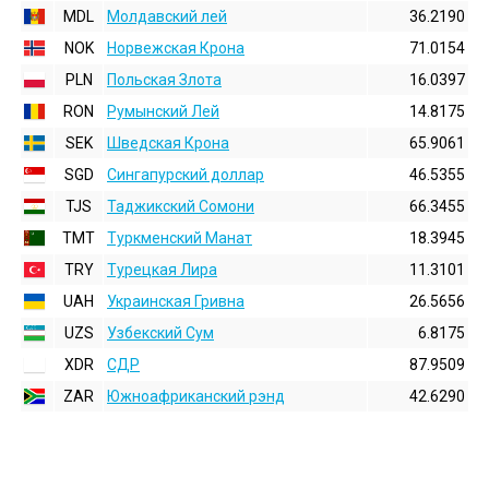
MDL
Молдавский лей
36.2190
NOK
Норвежская Крона
71.0154
PLN
Польская Злота
16.0397
RON
Румынский Лей
14.8175
SEK
Шведская Крона
65.9061
SGD
Сингапурский доллар
46.5355
TJS
Таджикский Сомони
66.3455
TMT
Туркменский Манат
18.3945
TRY
Турецкая Лира
11.3101
UAH
Украинская Гривна
26.5656
UZS
Узбекский Сум
6.8175
XDR
СДР
87.9509
ZAR
Южноафриканский рэнд
42.6290