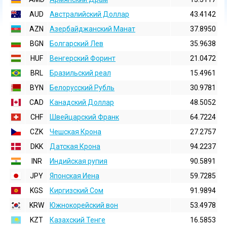
AUD
Австралийский Доллар
43.4142
AZN
Азербайджанский Манат
37.8950
BGN
Болгарский Лев
35.9638
HUF
Венгерский Форинт
21.0472
BRL
Бразильский реал
15.4961
BYN
Белорусский Рубль
30.9781
CAD
Канадский Доллар
48.5052
CHF
Швейцарский Франк
64.7224
CZK
Чешская Крона
27.2757
DKK
Датская Крона
94.2237
INR
Индийская pупия
90.5891
JPY
Японская Иена
59.7285
KGS
Киргизский Сом
91.9894
KRW
Южнокорейский вон
53.4978
KZT
Казахский Тенге
16.5853