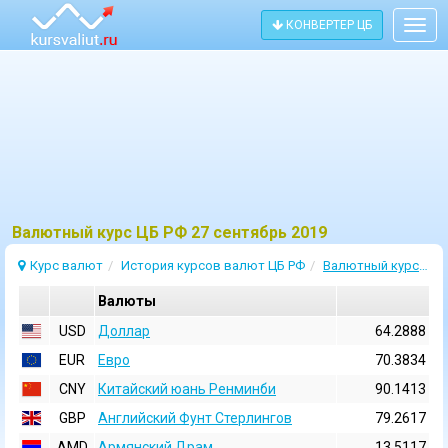
КОНВЕРТЕР ЦБ
Togg
navig
Bалютный курс ЦБ РФ 27 сентябрь 2019
Курс валют
История курсов валют ЦБ РФ
Валютный курс 27 Сентябрь 2019
Валюты
USD
Доллар
64.2888
EUR
Евро
70.3834
CNY
Китайский юань Ренминби
90.1413
GBP
Английский Фунт Стерлингов
79.2617
AMD
Армянский Драм
13.5117