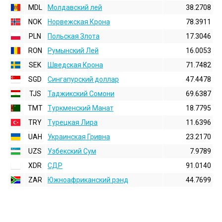
MDL
Молдавский лей
38.2708
NOK
Норвежская Крона
78.3911
PLN
Польская Злота
17.3046
RON
Румынский Лей
16.0053
SEK
Шведская Крона
71.7482
SGD
Сингапурский доллар
47.4478
TJS
Таджикский Сомони
69.6387
TMT
Туркменский Манат
18.7795
TRY
Турецкая Лира
11.6396
UAH
Украинская Гривна
23.2170
UZS
Узбекский Сум
7.9789
XDR
СДР
91.0140
ZAR
Южноафриканский рэнд
44.7699