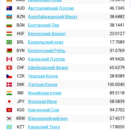
AUD
Австралийский Доллар
46.1345
AZN
Азербайджанский Манат
38.6882
BGN
Болгарский Лев
38.1441
HUF
Венгерский Форинт
23.0127
BRL
Бразильский реал
17.7089
BYN
Белорусский Рубль
31.0769
CAD
Канадский Доллар
49.9426
CHF
Швейцарский Франк
65.6279
CZK
Чешская Крона
28.8389
DKK
Датская Крона
100.0040
INR
Индийская pупия
89.5118
JPY
Японская Иена
58.5839
KGS
Киргизский Сом
94.3702
KRW
Южнокорейский вон
57.4577
KZT
Казахский Тенге
17.8050