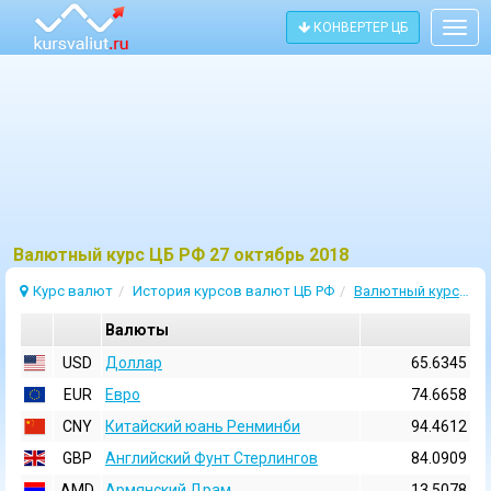
КОНВЕРТЕР ЦБ
Togg
navig
Bалютный курс ЦБ РФ 27 октябрь 2018
Курс валют
История курсов валют ЦБ РФ
Валютный курс 27 Октябрь 2018
Валюты
USD
Доллар
65.6345
EUR
Евро
74.6658
CNY
Китайский юань Ренминби
94.4612
GBP
Английский Фунт Стерлингов
84.0909
AMD
Армянский Драм
13.5078