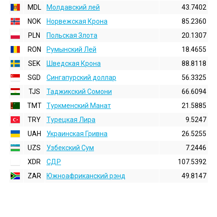
MDL
Молдавский лей
43.7402
NOK
Норвежская Крона
85.2360
PLN
Польская Злота
20.1307
RON
Румынский Лей
18.4655
SEK
Шведская Крона
88.8118
SGD
Сингапурский доллар
56.3325
TJS
Таджикский Сомони
66.6094
TMT
Туркменский Манат
21.5885
TRY
Турецкая Лира
9.5247
UAH
Украинская Гривна
26.5255
UZS
Узбекский Сум
7.2446
XDR
СДР
107.5392
ZAR
Южноафриканский рэнд
49.8147