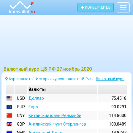
КОНВЕРТЕР ЦБ
Togg
navig
Bалютный курс ЦБ РФ 27 ноябрь 2020
Курс валют
История курсов валют ЦБ РФ
Валютный курс 27 Ноябрь 2020
Валюты
USD
Доллар
75.4518
EUR
Евро
90.0291
CNY
Китайский юань Ренминби
114.8030
GBP
Английский Фунт Стерлингов
100.8489
AMD
Армянский Драм
14.8747