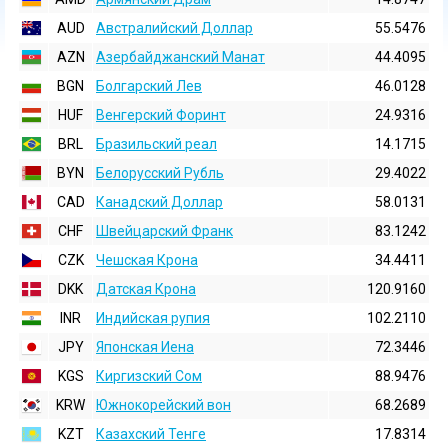
AUD
Австралийский Доллар
55.5476
AZN
Азербайджанский Манат
44.4095
BGN
Болгарский Лев
46.0128
HUF
Венгерский Форинт
24.9316
BRL
Бразильский реал
14.1715
BYN
Белорусский Рубль
29.4022
CAD
Канадский Доллар
58.0131
CHF
Швейцарский Франк
83.1242
CZK
Чешская Крона
34.4411
DKK
Датская Крона
120.9160
INR
Индийская pупия
102.2110
JPY
Японская Иена
72.3446
KGS
Киргизский Сом
88.9476
KRW
Южнокорейский вон
68.2689
KZT
Казахский Тенге
17.8314