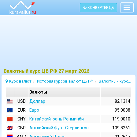
КОНВЕРТЕР ЦБ
Togg
navig
Bалютный курс ЦБ РФ 27 март 2026
Курс валют
История курсов валют ЦБ РФ
Валютный курс 27 Март 2026
Валюты
USD
Доллар
82.1314
EUR
Евро
95.0038
CNY
Китайский юань Ренминби
119.0010
GBP
Английский Фунт Стерлингов
109.8261
AMD
Армянский Драм
21.7647