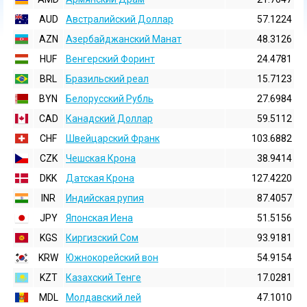
AUD
Австралийский Доллар
57.1224
AZN
Азербайджанский Манат
48.3126
HUF
Венгерский Форинт
24.4781
BRL
Бразильский реал
15.7123
BYN
Белорусский Рубль
27.6984
CAD
Канадский Доллар
59.5112
CHF
Швейцарский Франк
103.6882
CZK
Чешская Крона
38.9414
DKK
Датская Крона
127.4220
INR
Индийская pупия
87.4057
JPY
Японская Иена
51.5156
KGS
Киргизский Сом
93.9181
KRW
Южнокорейский вон
54.9154
KZT
Казахский Тенге
17.0281
MDL
Молдавский лей
47.1010