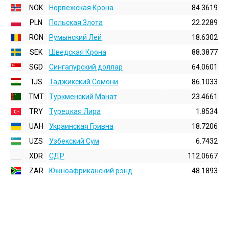
NOK
Норвежская Крона
84.3619
PLN
Польская Злота
22.2289
RON
Румынский Лей
18.6302
SEK
Шведская Крона
88.3877
SGD
Сингапурский доллар
64.0601
TJS
Таджикский Сомони
86.1033
TMT
Туркменский Манат
23.4661
TRY
Турецкая Лира
1.8534
UAH
Украинская Гривна
18.7206
UZS
Узбекский Сум
6.7432
XDR
СДР
112.0667
ZAR
Южноафриканский рэнд
48.1893