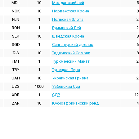
MDL
10
Молдавский лей
5
NOK
10
Норвежская Крона
8
PLN
1
Польская Злота
2
RON
1
Румынский Лей
2
SEK
10
Шведская Крона
8
SGD
1
Сингапурский доллар
6
TJS
10
Таджикский Сомони
8
TMT
1
Туркменский Манат
2
TRY
1
Турецкая Лира
UAH
10
Украинская Гривна
2
UZS
1000
Узбекский Сум
XDR
1
СДР
12
ZAR
10
Южноафриканский рэнд
4