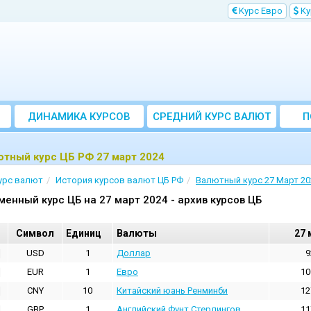
Kурс Евро
Kу
ДИНАМИКА КУРСОВ
CРЕДНИЙ КУРС ВАЛЮТ
П
ЗА МЕСЯЦ
тный курс ЦБ РФ 27 март 2024
урс валют
История курсов валют ЦБ РФ
Валютный курс 27 Март 20
менный курс ЦБ на 27 март 2024 - архив курсов ЦБ
Cимвол
Единиц
Валюты
27 
USD
1
Доллар
9
EUR
1
Евро
10
CNY
10
Китайский юань Ренминби
12
GBP
1
Английский Фунт Стерлингов
11