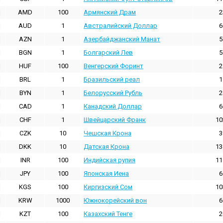
AMD
100
Армянский Драм
2
AUD
1
Австралийский Доллар
6
AZN
1
Азербайджанский Манат
5
BGN
1
Болгарский Лев
5
HUF
100
Венгерский Форинт
2
BRL
1
Бразильский реал
1
BYN
1
Белорусский Рубль
2
CAD
1
Канадский Доллар
6
CHF
1
Швейцарский Франк
10
CZK
10
Чешская Крона
3
DKK
10
Датская Крона
13
INR
100
Индийская pупия
11
JPY
100
Японская Иена
6
KGS
100
Киргизский Сом
10
KRW
1000
Южнокорейский вон
6
KZT
100
Казахский Тенге
2