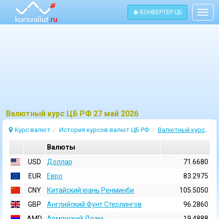
КОНВЕРТЕР ЦБ
Togg
navig
Bалютный курс ЦБ РФ 27 май 2026
Курс валют
История курсов валют ЦБ РФ
Валютный курс 27 Май 2026
Валюты
USD
Доллар
71.6680
EUR
Евро
83.2975
CNY
Китайский юань Ренминби
105.5050
GBP
Английский Фунт Стерлингов
96.2860
AMD
Армянский Драм
19.4888