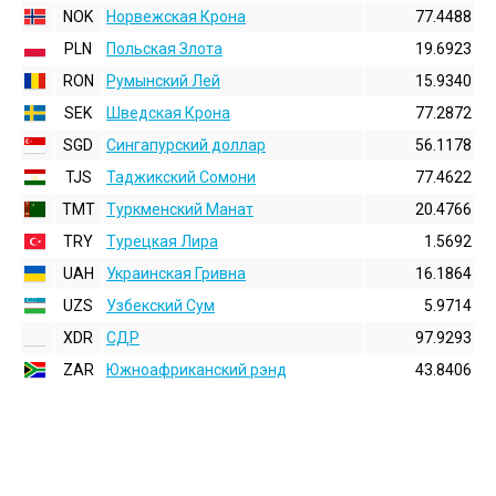
NOK
Норвежская Крона
77.4488
PLN
Польская Злота
19.6923
RON
Румынский Лей
15.9340
SEK
Шведская Крона
77.2872
SGD
Сингапурский доллар
56.1178
TJS
Таджикский Сомони
77.4622
TMT
Туркменский Манат
20.4766
TRY
Турецкая Лира
1.5692
UAH
Украинская Гривна
16.1864
UZS
Узбекский Сум
5.9714
XDR
СДР
97.9293
ZAR
Южноафриканский рэнд
43.8406