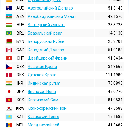
AUD
Австралийский Доллар
51.3143
AZN
Азербайджанский Манат
42.1576
HUF
Венгерский Форинт
23.3728
BRL
Бразильский реал
14.3138
BYN
Белорусский Рубль
25.8701
CAD
Канадский Доллар
51.9183
CHF
Швейцарский Франк
91.3434
CZK
Чешская Крона
34.3665
DKK
Датская Крона
111.1980
INR
Индийская pупия
75.0893
JPY
Японская Иена
45.0770
KGS
Киргизский Сом
81.9531
KRW
Южнокорейский вон
47.3588
KZT
Казахский Тенге
15.1685
MDL
Молдавский лей
41.3482