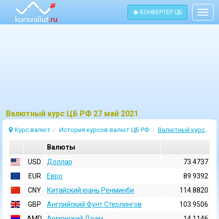
КОНВЕРТЕР ЦБ
Togg
navig
Bалютный курс ЦБ РФ 27 май 2021
Курс валют
История курсов валют ЦБ РФ
Валютный курс 27 Май 2021
Валюты
USD
Доллар
73.4737
EUR
Евро
89.9392
CNY
Китайский юань Ренминби
114.8820
GBP
Английский Фунт Стерлингов
103.9506
AMD
Армянский Драм
14.1146