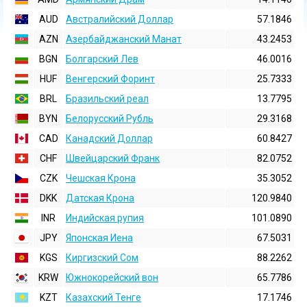
AUD
Австралийский Доллар
57.1846
AZN
Азербайджанский Манат
43.2453
BGN
Болгарский Лев
46.0016
HUF
Венгерский Форинт
25.7333
BRL
Бразильский реал
13.7795
BYN
Белорусский Рубль
29.3168
CAD
Канадский Доллар
60.8427
CHF
Швейцарский Франк
82.0752
CZK
Чешская Крона
35.3052
DKK
Датская Крона
120.9840
INR
Индийская pупия
101.0890
JPY
Японская Иена
67.5031
KGS
Киргизский Сом
88.2262
KRW
Южнокорейский вон
65.7786
KZT
Казахский Тенге
17.1746