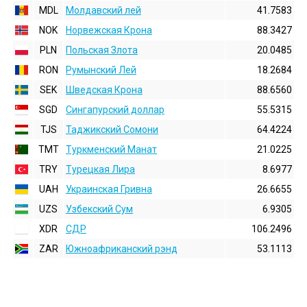
MDL
Молдавский лей
41.7583
NOK
Норвежская Крона
88.3427
PLN
Польская Злота
20.0485
RON
Румынский Лей
18.2684
SEK
Шведская Крона
88.6560
SGD
Сингапурский доллар
55.5315
TJS
Таджикский Сомони
64.4224
TMT
Туркменский Манат
21.0225
TRY
Турецкая Лира
8.6977
UAH
Украинская Гривна
26.6655
UZS
Узбекский Сум
6.9305
XDR
СДР
106.2496
ZAR
Южноафриканский рэнд
53.1113