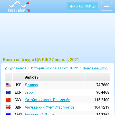
КОНВЕРТЕР ЦБ
Togg
navig
Bалютный курс ЦБ РФ 27 апрель 2021
Курс валют
История курсов валют ЦБ РФ
Валютный курс 27 Апрель 2021
Валюты
USD
Доллар
74.7680
EUR
Евро
90.4468
CNY
Китайский юань Ренминби
115.2400
GBP
Английский Фунт Стерлингов
104.1219
AMD
Армянский Драм
14.3267