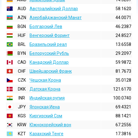
AUD
Австралийский Доллар
58.1620
AZN
Азербайджанский Манат
44.0071
BGN
Болгарский Лев
46.2387
HUF
Венгерский Форинт
24.8527
BRL
Бразильский реал
13.6558
BYN
Белорусский Рубль
29.2097
CAD
Канадский Доллар
59.9872
CHF
Швейцарский Франк
81.7673
CZK
Чешская Крона
35.0128
DKK
Датская Крона
121.6170
INR
Индийская pупия
100.0740
JPY
Японская Иена
69.4321
KGS
Киргизский Сом
88.1421
KRW
Южнокорейский вон
67.2556
KZT
Казахский Тенге
17.3816