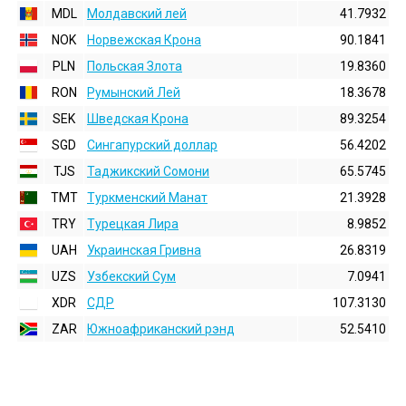
MDL
Молдавский лей
41.7932
NOK
Норвежская Крона
90.1841
PLN
Польская Злота
19.8360
RON
Румынский Лей
18.3678
SEK
Шведская Крона
89.3254
SGD
Сингапурский доллар
56.4202
TJS
Таджикский Сомони
65.5745
TMT
Туркменский Манат
21.3928
TRY
Турецкая Лира
8.9852
UAH
Украинская Гривна
26.8319
UZS
Узбекский Сум
7.0941
XDR
СДР
107.3130
ZAR
Южноафриканский рэнд
52.5410