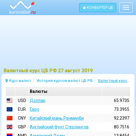
КОНВЕРТЕР ЦБ
Togg
navig
Bалютный курс ЦБ РФ 27 август 2019
Курс валют
История курсов валют ЦБ РФ
Валютный курс 27 Август 2019
Валюты
USD
Доллар
65.9735
EUR
Евро
73.3955
CNY
Китайский юань Ренминби
92.2397
GBP
Английский Фунт Стерлингов
80.7516
AMD
Армянский Драм
13.8454