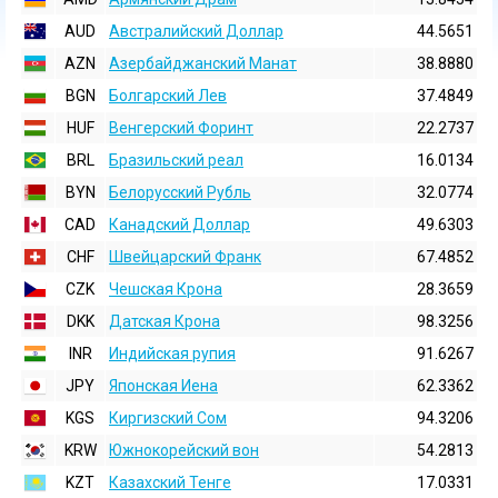
AUD
Австралийский Доллар
44.5651
AZN
Азербайджанский Манат
38.8880
BGN
Болгарский Лев
37.4849
HUF
Венгерский Форинт
22.2737
BRL
Бразильский реал
16.0134
BYN
Белорусский Рубль
32.0774
CAD
Канадский Доллар
49.6303
CHF
Швейцарский Франк
67.4852
CZK
Чешская Крона
28.3659
DKK
Датская Крона
98.3256
INR
Индийская pупия
91.6267
JPY
Японская Иена
62.3362
KGS
Киргизский Сом
94.3206
KRW
Южнокорейский вон
54.2813
KZT
Казахский Тенге
17.0331