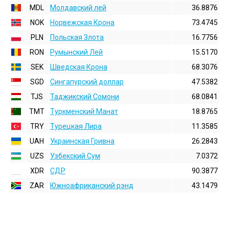
MDL
Молдавский лей
36.8876
NOK
Норвежская Крона
73.4745
PLN
Польская Злота
16.7756
RON
Румынский Лей
15.5170
SEK
Шведская Крона
68.3076
SGD
Сингапурский доллар
47.5382
TJS
Таджикский Сомони
68.0841
TMT
Туркменский Манат
18.8765
TRY
Турецкая Лира
11.3585
UAH
Украинская Гривна
26.2843
UZS
Узбекский Сум
7.0372
XDR
СДР
90.3877
ZAR
Южноафриканский рэнд
43.1479