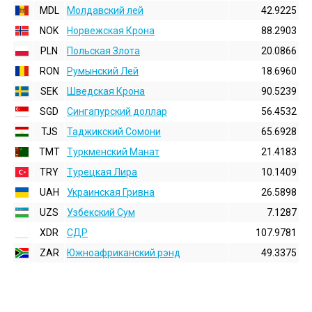
MDL
Молдавский лей
42.9225
NOK
Норвежская Крона
88.2903
PLN
Польская Злота
20.0866
RON
Румынский Лей
18.6960
SEK
Шведская Крона
90.5239
SGD
Сингапурский доллар
56.4532
TJS
Таджикский Сомони
65.6928
TMT
Туркменский Манат
21.4183
TRY
Турецкая Лира
10.1409
UAH
Украинская Гривна
26.5898
UZS
Узбекский Сум
7.1287
XDR
СДР
107.9781
ZAR
Южноафриканский рэнд
49.3375