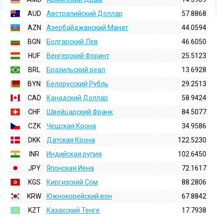
AUD
Австралийский Доллар
57.8868
AZN
Азербайджанский Манат
44.0594
BGN
Болгарский Лев
46.6050
HUF
Венгерский Форинт
25.5123
BRL
Бразильский реал
13.6928
BYN
Белорусский Рубль
29.2513
CAD
Канадский Доллар
58.9424
CHF
Швейцарский Франк
84.5077
CZK
Чешская Крона
34.9586
DKK
Датская Крона
122.5230
INR
Индийская pупия
102.6450
JPY
Японская Иена
72.1617
KGS
Киргизский Сом
88.2806
KRW
Южнокорейский вон
67.8842
KZT
Казахский Тенге
17.7938