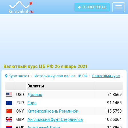
КОНВЕРТЕР ЦБ
Togg
navig
Bалютный курс ЦБ РФ 26 январь 2021
Курс валют
История курсов валют ЦБ РФ
Валютный курс 26 Январь 2021
Валюты
USD
Доллар
74.8569
EUR
Евро
91.1458
CNY
Китайский юань Ренминби
115.5750
GBP
Английский Фунт Стерлингов
102.6064
AMD
Армянский Драм
14.3969